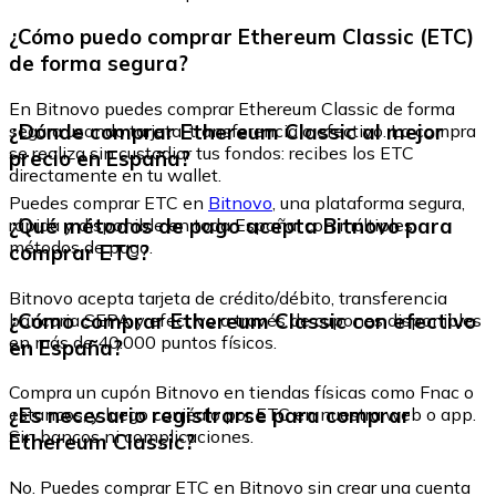
¿Cómo puedo comprar Ethereum Classic (ETC)
de forma segura?
En Bitnovo puedes comprar Ethereum Classic de forma
¿Dónde comprar Ethereum Classic al mejor
segura usando tarjeta, transferencia o efectivo. La compra
se realiza sin custodiar tus fondos: recibes los ETC
precio en España?
directamente en tu wallet.
Puedes comprar ETC en
Bitnovo
, una plataforma segura,
¿Qué métodos de pago acepta Bitnovo para
rápida y disponible en toda España, con múltiples
métodos de pago.
comprar ETC?
Bitnovo acepta tarjeta de crédito/débito, transferencia
¿Cómo comprar Ethereum Classic con efectivo
bancaria SEPA y efectivo a través de cupones disponibles
en más de 40.000 puntos físicos.
en España?
Compra un cupón Bitnovo en tiendas físicas como Fnac o
¿Es necesario registrarse para comprar
estancos, y luego canjéalo por ETC en nuestra web o app.
Sin bancos ni complicaciones.
Ethereum Classic?
No. Puedes comprar ETC en Bitnovo sin crear una cuenta