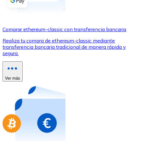
Comprar con Transferencia
Tarjeta de crédito / débito
Utiliza tarjetas Visa y Mastercard para comprar criptom
Comprar ethereum-classic con transferencia bancaria
Comprar con tarjeta
Realiza tu compra de ethereum-classic mediante
transferencia bancaria tradicional de manera rápida y
Tienda - Tarjetas regalo
segura.
Nuevo
Compra tarjetas regalo de tus marcas favoritas con cr
Ver más
Ir a la tienda de tarjetas regalo