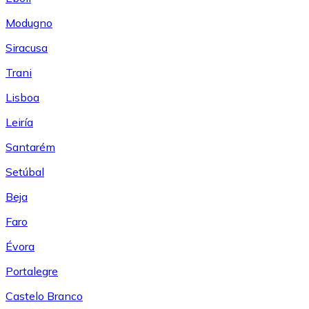
Modugno
Siracusa
Trani
Lisboa
Leiría
Santarém
Setúbal
Beja
Faro
Évora
Portalegre
Castelo Branco