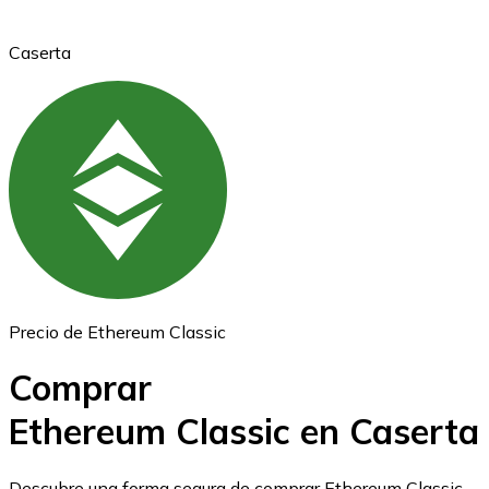
Caserta
Ethereum
ETH
Precio de Ethereum Classic
Comprar
Ethereum Classic en Caserta
USD Coin
Descubre una forma segura de comprar Ethereum Classic