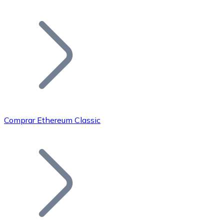
Listar Token
Añade tu proyecto a nuestro ecosistema.
Comprar Ethereum Classic
Bitcoin
BTC