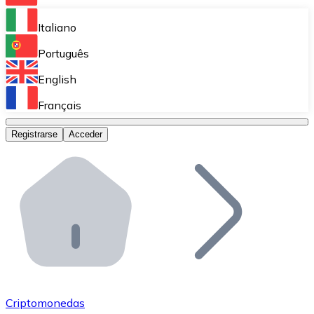
Bitnovo Ramp
Italiano
Integra nuestra solución en tu plataforma.
Português
Bitnovo Giftcards
English
Vende nuestras tarjetas regalo en tu negocio.
Français
Bitnovo OTC
Registrarse
Acceder
Realiza operaciones de gran volumen.
Bitnovo ATM
Integra un ATM Bitnovo en tu negocio y permite que t
Bitnovo API
Integra nuestra API en tu ecosistema.
Conviértete en Distribuidor
Únete a nuestra red de distribuidores.
Criptomonedas