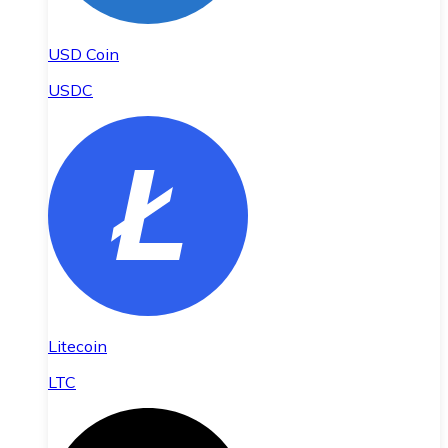
USD Coin
USDC
Litecoin
LTC