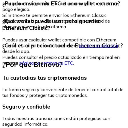
¿Puedo enviar mis ETC a una wallet externa?
ni registrarte, dependiendo del importe y del método de
pago elegido.
Sí. Bitnovo te permite enviar los Ethereum Classic
¿Qué wallet puedo usar para guardar
directamente a tu wallet personal, sin necesidad de
almacenarlos en la plataforma.
Ethereum Classic?
Puedes usar cualquier wallet compatible con Ethereum
¿Cuál es el precio actual de Ethereum Classic?
Classic. Bitnovo también ofrece una
wallet sin custodia
desde la app.
Puedes consultar el precio actualizado en tiempo real en
¿Por qué Bitnovo?
nuestra
página de compra de ETC
.
Tu custodias tus criptomonedas
La forma segura y conveniente de tener el control total de
tus fondos y proteger tus criptomonedas.
Seguro y confiable
Todas nuestras transacciones están protegidas con
seguridad informática.