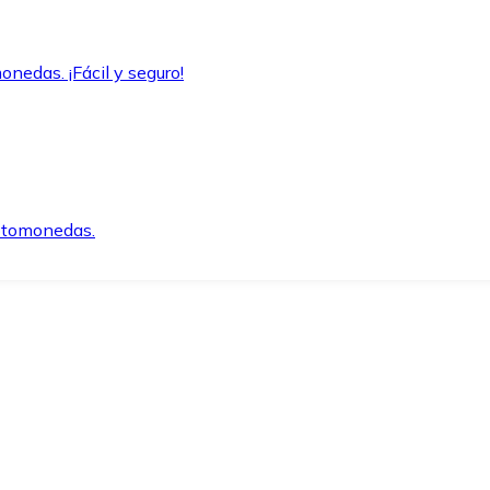
onedas. ¡Fácil y seguro!
iptomonedas.
o.