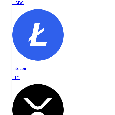
USDC
Litecoin
LTC