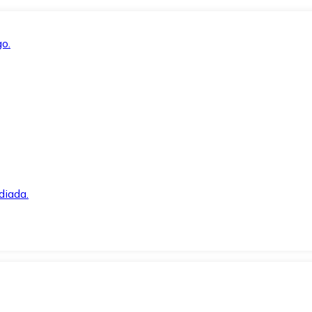
o.
diada.