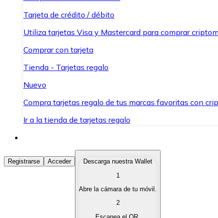
Tarjeta de crédito / débito
Utiliza tarjetas Visa y Mastercard para comprar criptom
Comprar con tarjeta
Tienda - Tarjetas regalo
Nuevo
Compra tarjetas regalo de tus marcas favoritas con cr
Ir a la tienda de tarjetas regalo
Comprar Criptomonedas
Registrarse
Acceder
Descarga nuestra Wallet
1
Compra criptomonedas con diferentes métodos de pag
Abre la cámara de tu móvil.
Vender Criptomonedas
2
Vende tus criptomonedas de forma rápida y segura.
Escanea el QR.