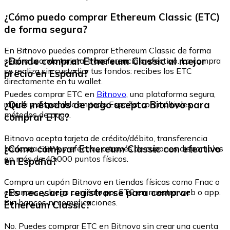
¿Cómo puedo comprar Ethereum Classic (ETC)
de forma segura?
En Bitnovo puedes comprar Ethereum Classic de forma
¿Dónde comprar Ethereum Classic al mejor
segura usando tarjeta, transferencia o efectivo. La compra
se realiza sin custodiar tus fondos: recibes los ETC
precio en España?
directamente en tu wallet.
Puedes comprar ETC en
Bitnovo
, una plataforma segura,
¿Qué métodos de pago acepta Bitnovo para
rápida y disponible en toda España, con múltiples
métodos de pago.
comprar ETC?
Bitnovo acepta tarjeta de crédito/débito, transferencia
¿Cómo comprar Ethereum Classic con efectivo
bancaria SEPA y efectivo a través de cupones disponibles
en más de 40.000 puntos físicos.
en España?
Compra un cupón Bitnovo en tiendas físicas como Fnac o
¿Es necesario registrarse para comprar
estancos, y luego canjéalo por ETC en nuestra web o app.
Sin bancos ni complicaciones.
Ethereum Classic?
No. Puedes comprar ETC en Bitnovo sin crear una cuenta