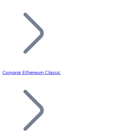
Listar Token
Añade tu proyecto a nuestro ecosistema.
Comprar Ethereum Classic
Bitcoin
BTC