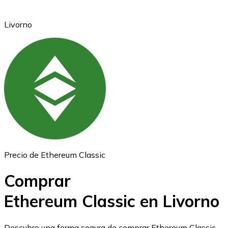
Livorno
Ethereum
ETH
Precio de Ethereum Classic
Comprar
Ethereum Classic en Livorno
USD Coin
Descubre una forma segura de comprar Ethereum Classic