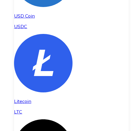
USD Coin
USDC
Litecoin
LTC