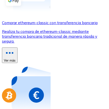
Comprar con Transferencia
Tarjeta de crédito / débito
Utiliza tarjetas Visa y Mastercard para comprar criptom
Comprar ethereum-classic con transferencia bancaria
Comprar con tarjeta
Realiza tu compra de ethereum-classic mediante
transferencia bancaria tradicional de manera rápida y
Tienda - Tarjetas regalo
segura.
Nuevo
Compra tarjetas regalo de tus marcas favoritas con cr
Ver más
Ir a la tienda de tarjetas regalo