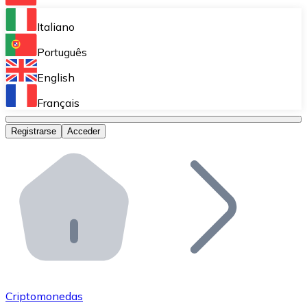
Bitnovo Ramp
Italiano
Integra nuestra solución en tu plataforma.
Português
Bitnovo Giftcards
English
Vende nuestras tarjetas regalo en tu negocio.
Français
Bitnovo OTC
Registrarse
Acceder
Realiza operaciones de gran volumen.
Bitnovo ATM
Integra un ATM Bitnovo en tu negocio y permite que t
Bitnovo API
Integra nuestra API en tu ecosistema.
Conviértete en Distribuidor
Únete a nuestra red de distribuidores.
Criptomonedas