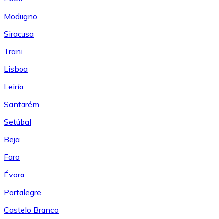
Modugno
Siracusa
Trani
Lisboa
Leiría
Santarém
Setúbal
Beja
Faro
Évora
Portalegre
Castelo Branco