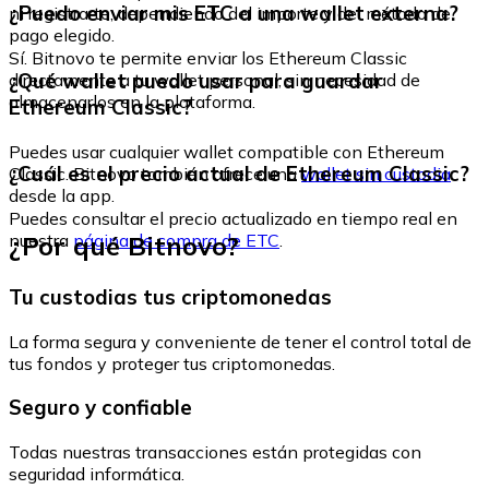
¿Puedo enviar mis ETC a una wallet externa?
ni registrarte, dependiendo del importe y del método de
pago elegido.
Sí. Bitnovo te permite enviar los Ethereum Classic
¿Qué wallet puedo usar para guardar
directamente a tu wallet personal, sin necesidad de
almacenarlos en la plataforma.
Ethereum Classic?
Puedes usar cualquier wallet compatible con Ethereum
¿Cuál es el precio actual de Ethereum Classic?
Classic. Bitnovo también ofrece una
wallet sin custodia
desde la app.
Puedes consultar el precio actualizado en tiempo real en
¿Por qué Bitnovo?
nuestra
página de compra de ETC
.
Tu custodias tus criptomonedas
La forma segura y conveniente de tener el control total de
tus fondos y proteger tus criptomonedas.
Seguro y confiable
Todas nuestras transacciones están protegidas con
seguridad informática.