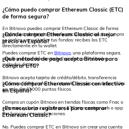
¿Cómo puedo comprar Ethereum Classic (ETC)
de forma segura?
En Bitnovo puedes comprar Ethereum Classic de forma
¿Dónde comprar Ethereum Classic al mejor
segura usando tarjeta, transferencia o efectivo. La compra
se realiza sin custodiar tus fondos: recibes los ETC
precio en España?
directamente en tu wallet.
Puedes comprar ETC en
Bitnovo
, una plataforma segura,
¿Qué métodos de pago acepta Bitnovo para
rápida y disponible en toda España, con múltiples
métodos de pago.
comprar ETC?
Bitnovo acepta tarjeta de crédito/débito, transferencia
¿Cómo comprar Ethereum Classic con efectivo
bancaria SEPA y efectivo a través de cupones disponibles
en más de 40.000 puntos físicos.
en España?
Compra un cupón Bitnovo en tiendas físicas como Fnac o
¿Es necesario registrarse para comprar
estancos, y luego canjéalo por ETC en nuestra web o app.
Sin bancos ni complicaciones.
Ethereum Classic?
No. Puedes comprar ETC en Bitnovo sin crear una cuenta