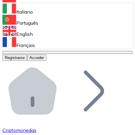
Bitnovo Ramp
Italiano
Integra nuestra solución en tu plataforma.
Português
Bitnovo Giftcards
English
Vende nuestras tarjetas regalo en tu negocio.
Français
Bitnovo OTC
Registrarse
Acceder
Realiza operaciones de gran volumen.
Bitnovo ATM
Integra un ATM Bitnovo en tu negocio y permite que t
Bitnovo API
Integra nuestra API en tu ecosistema.
Conviértete en Distribuidor
Únete a nuestra red de distribuidores.
Criptomonedas