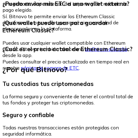
¿Puedo enviar mis ETC a una wallet externa?
ni registrarte, dependiendo del importe y del método de
pago elegido.
Sí. Bitnovo te permite enviar los Ethereum Classic
¿Qué wallet puedo usar para guardar
directamente a tu wallet personal, sin necesidad de
almacenarlos en la plataforma.
Ethereum Classic?
Puedes usar cualquier wallet compatible con Ethereum
¿Cuál es el precio actual de Ethereum Classic?
Classic. Bitnovo también ofrece una
wallet sin custodia
desde la app.
Puedes consultar el precio actualizado en tiempo real en
¿Por qué Bitnovo?
nuestra
página de compra de ETC
.
Tu custodias tus criptomonedas
La forma segura y conveniente de tener el control total de
tus fondos y proteger tus criptomonedas.
Seguro y confiable
Todas nuestras transacciones están protegidas con
seguridad informática.