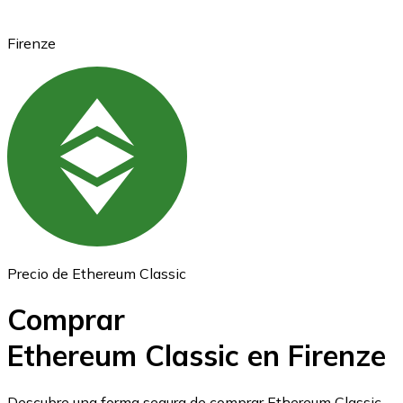
Firenze
Ethereum
ETH
Precio de Ethereum Classic
Comprar
Ethereum Classic en Firenze
USD Coin
Descubre una forma segura de comprar Ethereum Classic