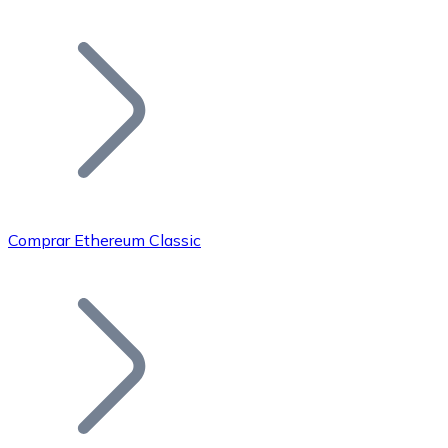
Listar Token
Añade tu proyecto a nuestro ecosistema.
Comprar Ethereum Classic
Bitcoin
BTC