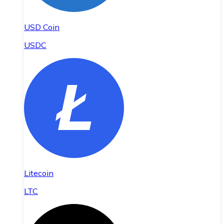
USD Coin
USDC
Litecoin
LTC