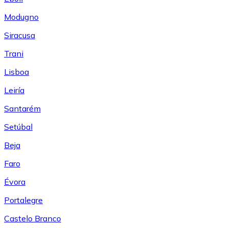
Modugno
Siracusa
Trani
Lisboa
Leiría
Santarém
Setúbal
Beja
Faro
Évora
Portalegre
Castelo Branco