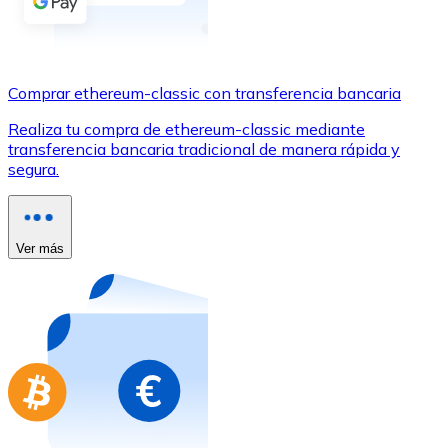
Comprar con Transferencia
Tarjeta de crédito / débito
Utiliza tarjetas Visa y Mastercard para comprar criptom
Comprar ethereum-classic con transferencia bancaria
Comprar con tarjeta
Realiza tu compra de ethereum-classic mediante
transferencia bancaria tradicional de manera rápida y
Tienda - Tarjetas regalo
segura.
Nuevo
Compra tarjetas regalo de tus marcas favoritas con cr
Ver más
Ir a la tienda de tarjetas regalo