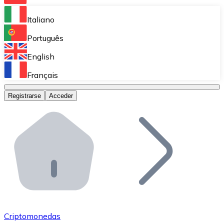
Bitnovo Ramp
Italiano
Integra nuestra solución en tu plataforma.
Português
Bitnovo Giftcards
English
Vende nuestras tarjetas regalo en tu negocio.
Français
Bitnovo OTC
Registrarse
Acceder
Realiza operaciones de gran volumen.
Bitnovo ATM
Integra un ATM Bitnovo en tu negocio y permite que t
Bitnovo API
Integra nuestra API en tu ecosistema.
Conviértete en Distribuidor
Únete a nuestra red de distribuidores.
Criptomonedas