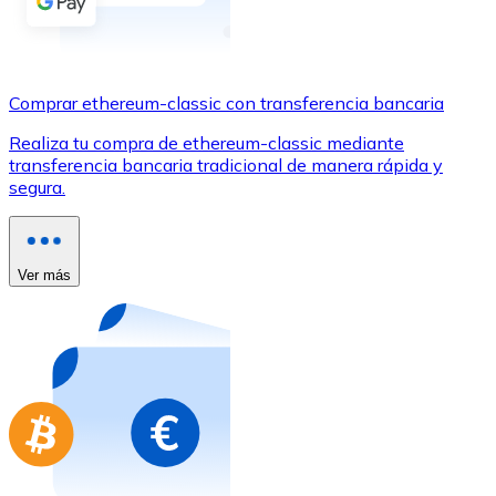
Comprar con Transferencia
Tarjeta de crédito / débito
Utiliza tarjetas Visa y Mastercard para comprar criptom
Comprar ethereum-classic con transferencia bancaria
Comprar con tarjeta
Realiza tu compra de ethereum-classic mediante
transferencia bancaria tradicional de manera rápida y
Tienda - Tarjetas regalo
segura.
Nuevo
Compra tarjetas regalo de tus marcas favoritas con cr
Ver más
Ir a la tienda de tarjetas regalo