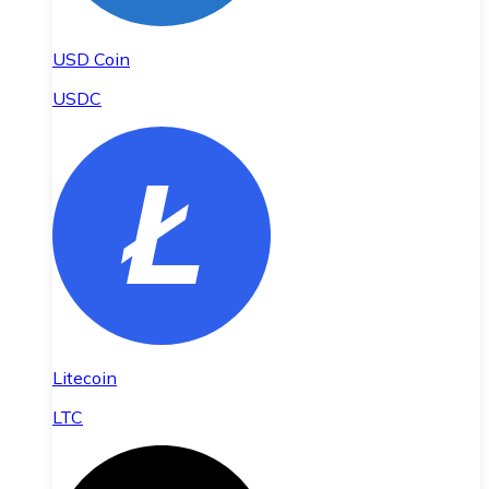
USD Coin
USDC
Litecoin
LTC