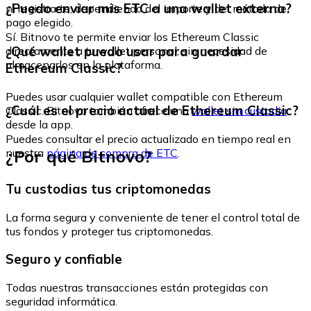
¿Puedo enviar mis ETC a una wallet externa?
ni registrarte, dependiendo del importe y del método de
pago elegido.
Sí. Bitnovo te permite enviar los Ethereum Classic
¿Qué wallet puedo usar para guardar
directamente a tu wallet personal, sin necesidad de
almacenarlos en la plataforma.
Ethereum Classic?
Puedes usar cualquier wallet compatible con Ethereum
¿Cuál es el precio actual de Ethereum Classic?
Classic. Bitnovo también ofrece una
wallet sin custodia
desde la app.
Puedes consultar el precio actualizado en tiempo real en
¿Por qué Bitnovo?
nuestra
página de compra de ETC
.
Tu custodias tus criptomonedas
La forma segura y conveniente de tener el control total de
tus fondos y proteger tus criptomonedas.
Seguro y confiable
Todas nuestras transacciones están protegidas con
seguridad informática.