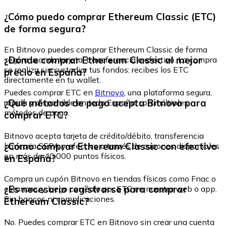
¿Cómo puedo comprar Ethereum Classic (ETC)
de forma segura?
En Bitnovo puedes comprar Ethereum Classic de forma
¿Dónde comprar Ethereum Classic al mejor
segura usando tarjeta, transferencia o efectivo. La compra
se realiza sin custodiar tus fondos: recibes los ETC
precio en España?
directamente en tu wallet.
Puedes comprar ETC en
Bitnovo
, una plataforma segura,
¿Qué métodos de pago acepta Bitnovo para
rápida y disponible en toda España, con múltiples
métodos de pago.
comprar ETC?
Bitnovo acepta tarjeta de crédito/débito, transferencia
¿Cómo comprar Ethereum Classic con efectivo
bancaria SEPA y efectivo a través de cupones disponibles
en más de 40.000 puntos físicos.
en España?
Compra un cupón Bitnovo en tiendas físicas como Fnac o
¿Es necesario registrarse para comprar
estancos, y luego canjéalo por ETC en nuestra web o app.
Sin bancos ni complicaciones.
Ethereum Classic?
No. Puedes comprar ETC en Bitnovo sin crear una cuenta