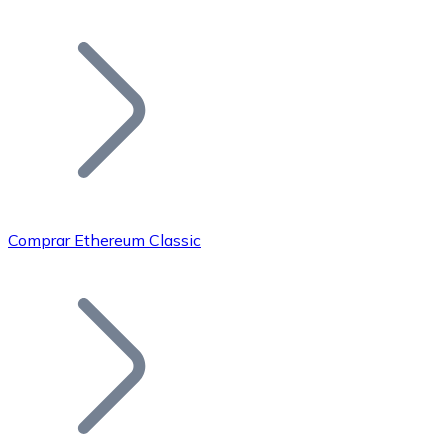
Listar Token
Añade tu proyecto a nuestro ecosistema.
Comprar Ethereum Classic
Bitcoin
BTC