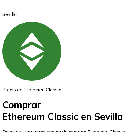
Sevilla
Ethereum
ETH
Precio de Ethereum Classic
Comprar
Ethereum Classic en Sevilla
USD Coin
Descubre una forma segura de comprar Ethereum Classic