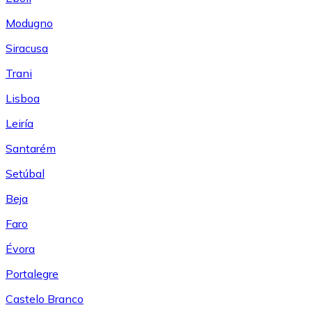
Modugno
Siracusa
Trani
Lisboa
Leiría
Santarém
Setúbal
Beja
Faro
Évora
Portalegre
Castelo Branco