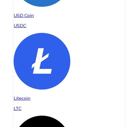
USD Coin
USDC
Litecoin
LTC