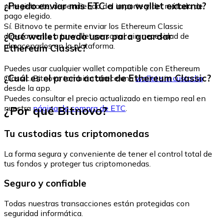
¿Puedo enviar mis ETC a una wallet externa?
ni registrarte, dependiendo del importe y del método de
pago elegido.
Sí. Bitnovo te permite enviar los Ethereum Classic
¿Qué wallet puedo usar para guardar
directamente a tu wallet personal, sin necesidad de
almacenarlos en la plataforma.
Ethereum Classic?
Puedes usar cualquier wallet compatible con Ethereum
¿Cuál es el precio actual de Ethereum Classic?
Classic. Bitnovo también ofrece una
wallet sin custodia
desde la app.
Puedes consultar el precio actualizado en tiempo real en
¿Por qué Bitnovo?
nuestra
página de compra de ETC
.
Tu custodias tus criptomonedas
La forma segura y conveniente de tener el control total de
tus fondos y proteger tus criptomonedas.
Seguro y confiable
Todas nuestras transacciones están protegidas con
seguridad informática.