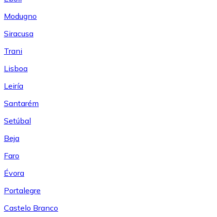
Modugno
Siracusa
Trani
Lisboa
Leiría
Santarém
Setúbal
Beja
Faro
Évora
Portalegre
Castelo Branco