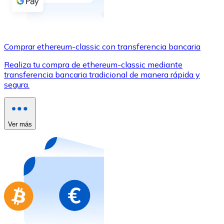
Comprar con Transferencia
Tarjeta de crédito / débito
Utiliza tarjetas Visa y Mastercard para comprar criptom
Comprar ethereum-classic con transferencia bancaria
Comprar con tarjeta
Realiza tu compra de ethereum-classic mediante
transferencia bancaria tradicional de manera rápida y
Tienda - Tarjetas regalo
segura.
Nuevo
Compra tarjetas regalo de tus marcas favoritas con cr
Ver más
Ir a la tienda de tarjetas regalo