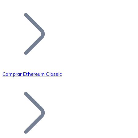
Listar Token
Añade tu proyecto a nuestro ecosistema.
Comprar Ethereum Classic
Bitcoin
BTC