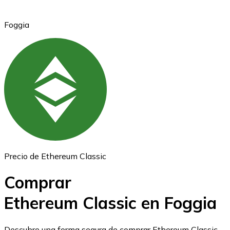
Foggia
Ethereum
ETH
Precio de Ethereum Classic
Comprar
Ethereum Classic en Foggia
USD Coin
Descubre una forma segura de comprar Ethereum Classic