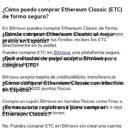
¿Cómo puedo comprar Ethereum Classic (ETC)
de forma segura?
En Bitnovo puedes comprar Ethereum Classic de forma
¿Dónde comprar Ethereum Classic al mejor
segura usando tarjeta, transferencia o efectivo. La compra
se realiza sin custodiar tus fondos: recibes los ETC
precio en España?
directamente en tu wallet.
Puedes comprar ETC en
Bitnovo
, una plataforma segura,
¿Qué métodos de pago acepta Bitnovo para
rápida y disponible en toda España, con múltiples
métodos de pago.
comprar ETC?
Bitnovo acepta tarjeta de crédito/débito, transferencia
¿Cómo comprar Ethereum Classic con efectivo
bancaria SEPA y efectivo a través de cupones disponibles
en más de 40.000 puntos físicos.
en España?
Compra un cupón Bitnovo en tiendas físicas como Fnac o
¿Es necesario registrarse para comprar
estancos, y luego canjéalo por ETC en nuestra web o app.
Sin bancos ni complicaciones.
Ethereum Classic?
No. Puedes comprar ETC en Bitnovo sin crear una cuenta