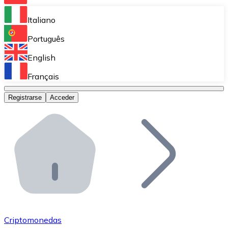
Bitnovo Ramp
Italiano
Integra nuestra solución en tu plataforma.
Português
Bitnovo Giftcards
English
Vende nuestras tarjetas regalo en tu negocio.
Français
Bitnovo OTC
Registrarse
Acceder
Realiza operaciones de gran volumen.
Bitnovo ATM
Integra un ATM Bitnovo en tu negocio y permite que t
Bitnovo API
Integra nuestra API en tu ecosistema.
Conviértete en Distribuidor
Únete a nuestra red de distribuidores.
Criptomonedas