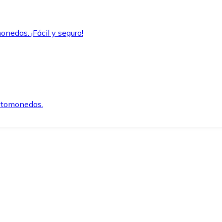
onedas. ¡Fácil y seguro!
iptomonedas.
o.