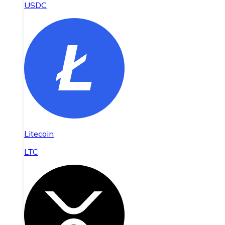
USDC
Litecoin
LTC