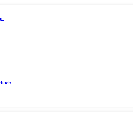
o.
diada.