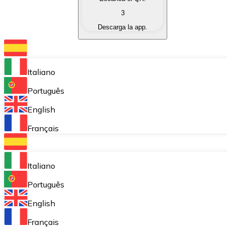
3
Intercambiar (Swap)
Descarga la app.
Intercambia tus criptomonedas al instante.
Bitnovo Wallet
Almacena tus criptomonedas en una wallet auto custo
Italiano
Compra Recurrente (DCA)
Português
Compra criptomonedas de forma recurrente.
English
Bitnovo Pay
Français
Acepta pagos con criptomonedas en tu negocio.
Bitnovo Ramp
Italiano
Integra nuestra solución en tu plataforma.
Português
Bitnovo Giftcards
English
Vende nuestras tarjetas regalo en tu negocio.
Français