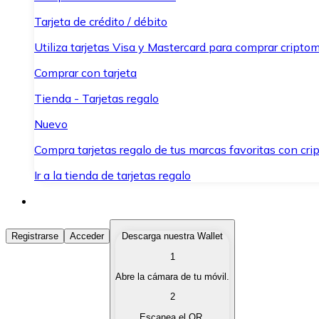
Tarjeta de crédito / débito
Utiliza tarjetas Visa y Mastercard para comprar criptom
Comprar con tarjeta
Tienda - Tarjetas regalo
Nuevo
Compra tarjetas regalo de tus marcas favoritas con cr
Ir a la tienda de tarjetas regalo
Comprar Criptomonedas
Registrarse
Acceder
Descarga nuestra Wallet
1
Compra criptomonedas con diferentes métodos de pag
Abre la cámara de tu móvil.
Vender Criptomonedas
2
Vende tus criptomonedas de forma rápida y segura.
Escanea el QR.