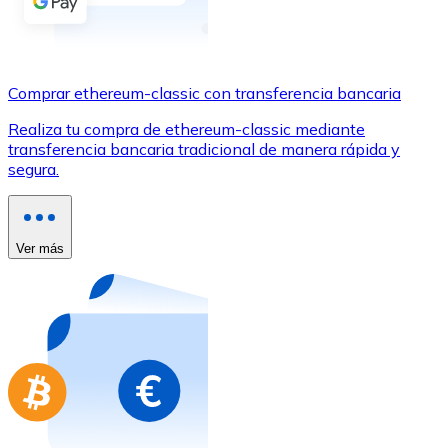
Comprar con Transferencia
Tarjeta de crédito / débito
Utiliza tarjetas Visa y Mastercard para comprar criptom
Comprar ethereum-classic con transferencia bancaria
Comprar con tarjeta
Realiza tu compra de ethereum-classic mediante
transferencia bancaria tradicional de manera rápida y
Tienda - Tarjetas regalo
segura.
Nuevo
Compra tarjetas regalo de tus marcas favoritas con cr
Ver más
Ir a la tienda de tarjetas regalo