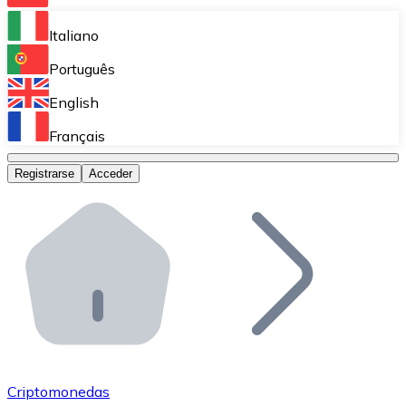
Bitnovo Ramp
Italiano
Integra nuestra solución en tu plataforma.
Português
Bitnovo Giftcards
English
Vende nuestras tarjetas regalo en tu negocio.
Français
Bitnovo OTC
Registrarse
Acceder
Realiza operaciones de gran volumen.
Bitnovo ATM
Integra un ATM Bitnovo en tu negocio y permite que t
Bitnovo API
Integra nuestra API en tu ecosistema.
Conviértete en Distribuidor
Únete a nuestra red de distribuidores.
Criptomonedas