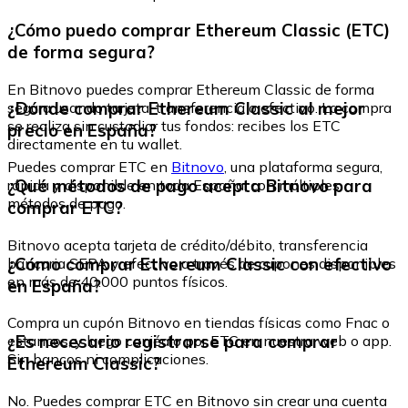
¿Cómo puedo comprar Ethereum Classic (ETC)
de forma segura?
En Bitnovo puedes comprar Ethereum Classic de forma
¿Dónde comprar Ethereum Classic al mejor
segura usando tarjeta, transferencia o efectivo. La compra
se realiza sin custodiar tus fondos: recibes los ETC
precio en España?
directamente en tu wallet.
Puedes comprar ETC en
Bitnovo
, una plataforma segura,
¿Qué métodos de pago acepta Bitnovo para
rápida y disponible en toda España, con múltiples
métodos de pago.
comprar ETC?
Bitnovo acepta tarjeta de crédito/débito, transferencia
¿Cómo comprar Ethereum Classic con efectivo
bancaria SEPA y efectivo a través de cupones disponibles
en más de 40.000 puntos físicos.
en España?
Compra un cupón Bitnovo en tiendas físicas como Fnac o
¿Es necesario registrarse para comprar
estancos, y luego canjéalo por ETC en nuestra web o app.
Sin bancos ni complicaciones.
Ethereum Classic?
No. Puedes comprar ETC en Bitnovo sin crear una cuenta