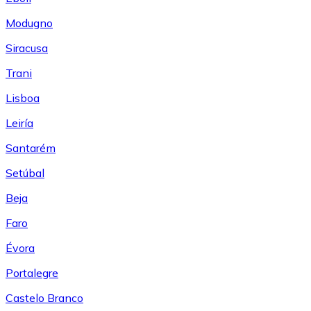
Modugno
Siracusa
Trani
Lisboa
Leiría
Santarém
Setúbal
Beja
Faro
Évora
Portalegre
Castelo Branco