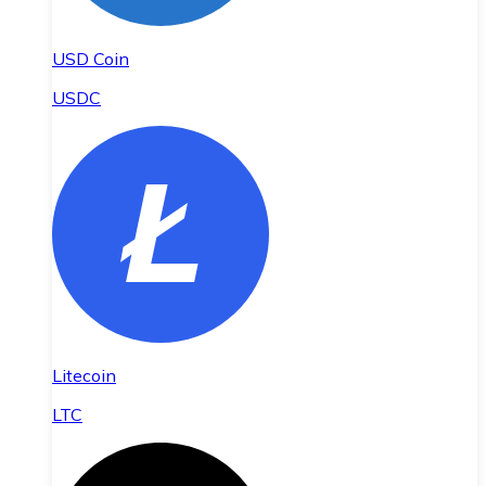
USD Coin
USDC
Litecoin
LTC