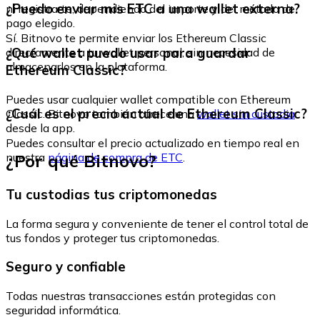
¿Puedo enviar mis ETC a una wallet externa?
ni registrarte, dependiendo del importe y del método de
pago elegido.
Sí. Bitnovo te permite enviar los Ethereum Classic
¿Qué wallet puedo usar para guardar
directamente a tu wallet personal, sin necesidad de
almacenarlos en la plataforma.
Ethereum Classic?
Puedes usar cualquier wallet compatible con Ethereum
¿Cuál es el precio actual de Ethereum Classic?
Classic. Bitnovo también ofrece una
wallet sin custodia
desde la app.
Puedes consultar el precio actualizado en tiempo real en
¿Por qué Bitnovo?
nuestra
página de compra de ETC
.
Tu custodias tus criptomonedas
La forma segura y conveniente de tener el control total de
tus fondos y proteger tus criptomonedas.
Seguro y confiable
Todas nuestras transacciones están protegidas con
seguridad informática.