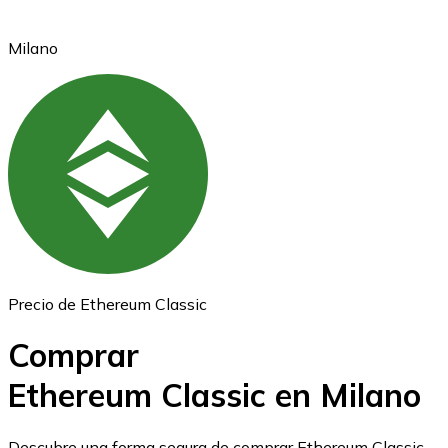
Milano
Ethereum
ETH
Precio de Ethereum Classic
Comprar
Ethereum Classic en Milano
USD Coin
Descubre una forma segura de comprar Ethereum Classic