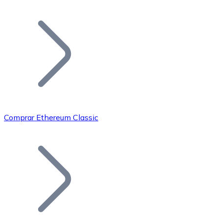
Listar Token
Añade tu proyecto a nuestro ecosistema.
Comprar Ethereum Classic
Bitcoin
BTC