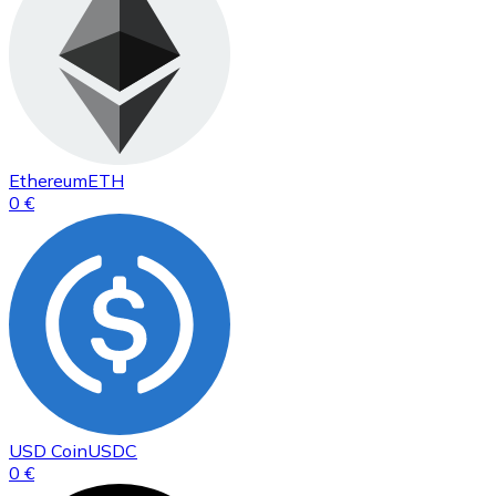
Ethereum
ETH
0 €
USD Coin
USDC
0 €