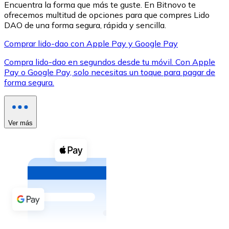
Encuentra la forma que más te guste. En Bitnovo te
ofrecemos multitud de opciones para que compres Lido
DAO de una forma segura, rápida y sencilla.
Comprar lido-dao con Apple Pay y Google Pay
Compra lido-dao en segundos desde tu móvil. Con Apple
XRP
Pay o Google Pay, solo necesitas un toque para pagar de
forma segura.
XRP
Ver más
Ver todo
Efectivo
Compra criptomonedas con efectivo en tu tienda más 
Comprar con efectivo
Transferencia SEPA
Añade fondos a tu cuenta Bitnovo o realiza compras di