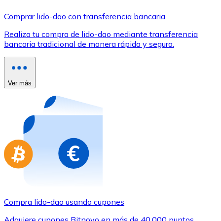
Comprar con Transferencia
Comprar lido-dao con transferencia bancaria
Tarjeta de crédito / débito
Realiza tu compra de lido-dao mediante transferencia
Utiliza tarjetas Visa y Mastercard para comprar criptom
bancaria tradicional de manera rápida y segura.
Comprar con tarjeta
Tienda - Tarjetas regalo
Ver más
Nuevo
Compra tarjetas regalo de tus marcas favoritas con cr
Ir a la tienda de tarjetas regalo
Compra lido-dao usando cupones
Adquiere cupones Bitnovo en más de 40.000 puntos