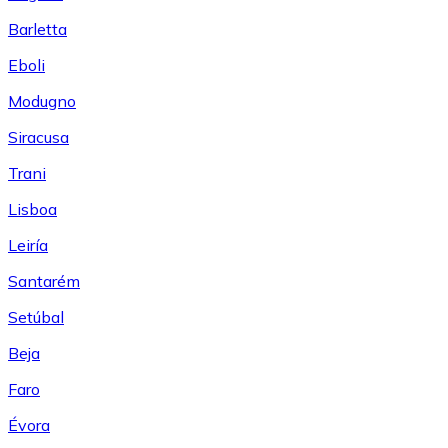
Barletta
Eboli
Modugno
Siracusa
Trani
Lisboa
Leiría
Santarém
Setúbal
Beja
Faro
Évora