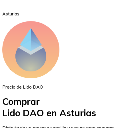
Asturias
Ethereum
ETH
Precio de Lido DAO
Comprar
Lido DAO en Asturias
USD Coin
Disfruta de un proceso sencillo y seguro para comprar,