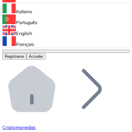
Bitnovo Ramp
Italiano
Integra nuestra solución en tu plataforma.
Português
Bitnovo Giftcards
English
Vende nuestras tarjetas regalo en tu negocio.
Français
Bitnovo OTC
Registrarse
Acceder
Realiza operaciones de gran volumen.
Bitnovo ATM
Integra un ATM Bitnovo en tu negocio y permite que t
Bitnovo API
Integra nuestra API en tu ecosistema.
Conviértete en Distribuidor
Únete a nuestra red de distribuidores.
Criptomonedas