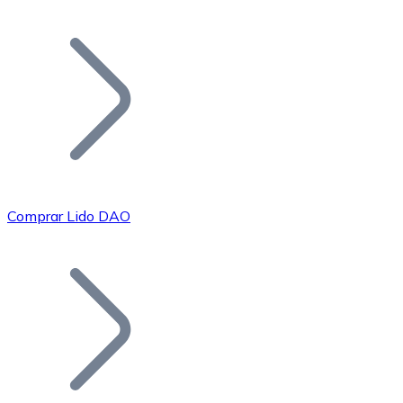
Listar Token
Añade tu proyecto a nuestro ecosistema.
Comprar Lido DAO
Bitcoin
BTC