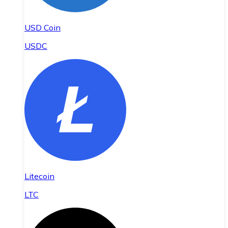
USD Coin
USDC
Litecoin
LTC