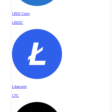
USD Coin
USDC
Litecoin
LTC