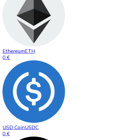
Ethereum
ETH
0 €
USD Coin
USDC
0 €