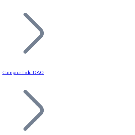
Listar Token
Añade tu proyecto a nuestro ecosistema.
Comprar Lido DAO
Bitcoin
BTC