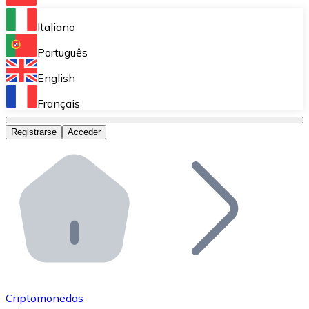
Bitnovo Ramp
Italiano
Integra nuestra solución en tu plataforma.
Português
Bitnovo Giftcards
English
Vende nuestras tarjetas regalo en tu negocio.
Français
Bitnovo OTC
Registrarse
Acceder
Realiza operaciones de gran volumen.
Bitnovo ATM
Integra un ATM Bitnovo en tu negocio y permite que t
Bitnovo API
Integra nuestra API en tu ecosistema.
Conviértete en Distribuidor
Únete a nuestra red de distribuidores.
Criptomonedas