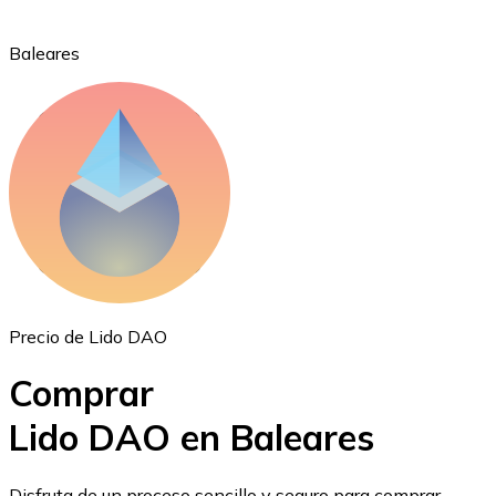
Baleares
Ethereum
ETH
Precio de Lido DAO
Comprar
Lido DAO en Baleares
USD Coin
Disfruta de un proceso sencillo y seguro para comprar,