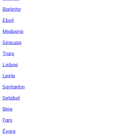
Barletta
Eboli
Modugno
Siracusa
Trani
Lisboa
Leiría
Santarém
Setúbal
Beja
Faro
Évora