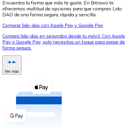
Encuentra la forma que más te guste. En Bitnovo te
ofrecemos multitud de opciones para que compres Lido
DAO de una forma segura, rápida y sencilla.
Comprar lido-dao con Apple Pay y Google Pay
Compra lido-dao en segundos desde tu móvil. Con Apple
XRP
Pay o Google Pay, solo necesitas un toque para pagar de
forma segura.
XRP
Ver más
Ver todo
Efectivo
Compra criptomonedas con efectivo en tu tienda más 
Comprar con efectivo
Transferencia SEPA
Añade fondos a tu cuenta Bitnovo o realiza compras di