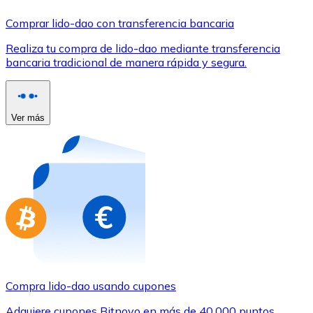
Comprar con Transferencia
Comprar lido-dao con transferencia bancaria
Tarjeta de crédito / débito
Realiza tu compra de lido-dao mediante transferencia
Utiliza tarjetas Visa y Mastercard para comprar criptom
bancaria tradicional de manera rápida y segura.
Comprar con tarjeta
Tienda - Tarjetas regalo
Ver más
Nuevo
Compra tarjetas regalo de tus marcas favoritas con cr
Ir a la tienda de tarjetas regalo
Compra lido-dao usando cupones
Adquiere cupones Bitnovo en más de 40.000 puntos