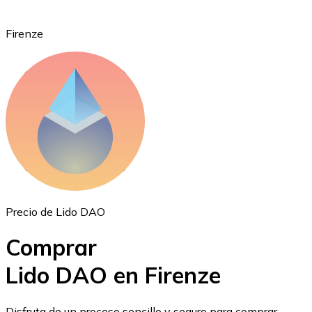
Firenze
Ethereum
ETH
Precio de Lido DAO
Comprar
Lido DAO en Firenze
USD Coin
Disfruta de un proceso sencillo y seguro para comprar,