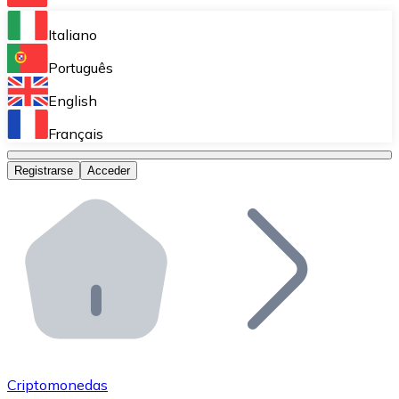
Bitnovo Ramp
Italiano
Integra nuestra solución en tu plataforma.
Português
Bitnovo Giftcards
English
Vende nuestras tarjetas regalo en tu negocio.
Français
Bitnovo OTC
Registrarse
Acceder
Realiza operaciones de gran volumen.
Bitnovo ATM
Integra un ATM Bitnovo en tu negocio y permite que t
Bitnovo API
Integra nuestra API en tu ecosistema.
Conviértete en Distribuidor
Únete a nuestra red de distribuidores.
Criptomonedas