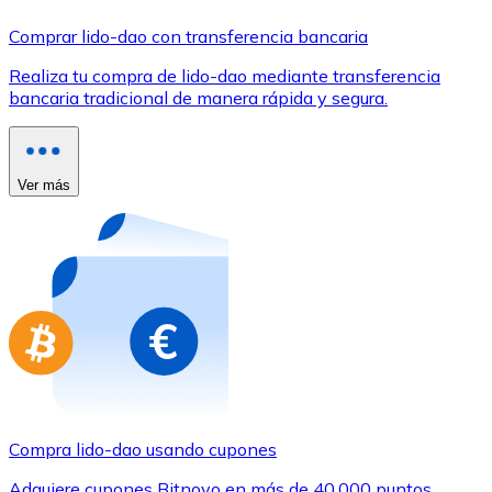
Comprar con Transferencia
Comprar lido-dao con transferencia bancaria
Tarjeta de crédito / débito
Realiza tu compra de lido-dao mediante transferencia
Utiliza tarjetas Visa y Mastercard para comprar criptom
bancaria tradicional de manera rápida y segura.
Comprar con tarjeta
Tienda - Tarjetas regalo
Ver más
Nuevo
Compra tarjetas regalo de tus marcas favoritas con cr
Ir a la tienda de tarjetas regalo
Compra lido-dao usando cupones
Adquiere cupones Bitnovo en más de 40.000 puntos