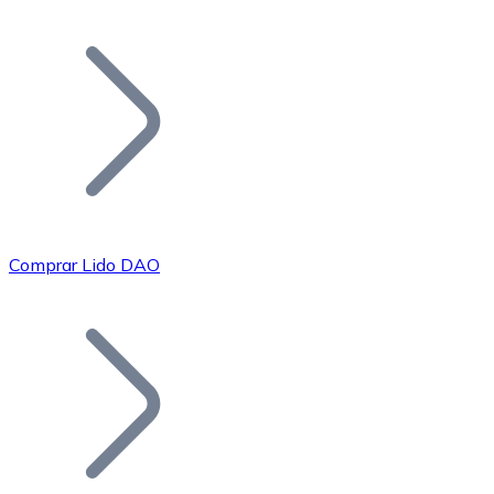
Listar Token
Añade tu proyecto a nuestro ecosistema.
Comprar Lido DAO
Bitcoin
BTC