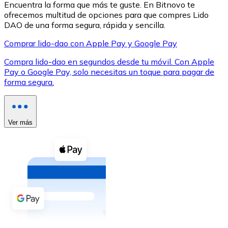
Encuentra la forma que más te guste. En Bitnovo te
ofrecemos multitud de opciones para que compres Lido
DAO de una forma segura, rápida y sencilla.
Comprar lido-dao con Apple Pay y Google Pay
Compra lido-dao en segundos desde tu móvil. Con Apple
XRP
Pay o Google Pay, solo necesitas un toque para pagar de
forma segura.
XRP
Ver más
Ver todo
Efectivo
Compra criptomonedas con efectivo en tu tienda más 
Comprar con efectivo
Transferencia SEPA
Añade fondos a tu cuenta Bitnovo o realiza compras di