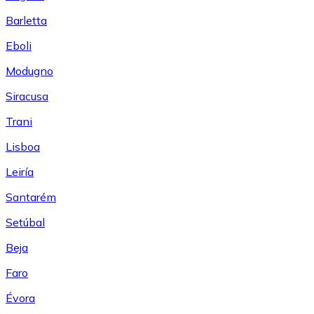
Barletta
Eboli
Modugno
Siracusa
Trani
Lisboa
Leiría
Santarém
Setúbal
Beja
Faro
Évora