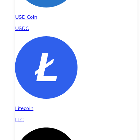
USD Coin
USDC
Litecoin
LTC