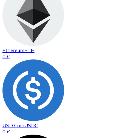
Ethereum
ETH
0 €
USD Coin
USDC
0 €