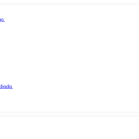
o.
diada.