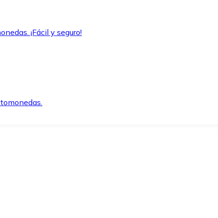
onedas. ¡Fácil y seguro!
iptomonedas.
o.