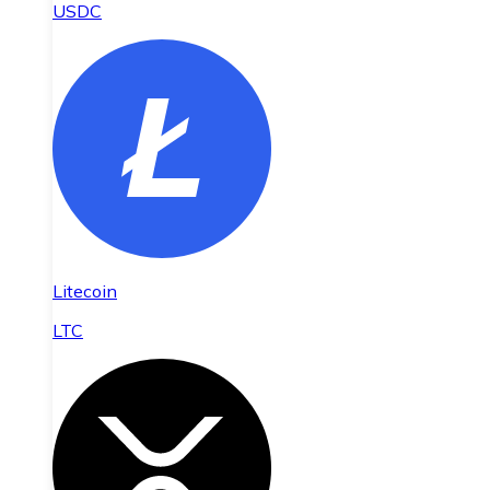
USDC
Litecoin
LTC