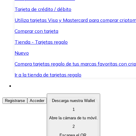
Tarjeta de crédito / débito
Utiliza tarjetas Visa y Mastercard para comprar criptom
Comprar con tarjeta
Tienda - Tarjetas regalo
Nuevo
Compra tarjetas regalo de tus marcas favoritas con cr
Ir a la tienda de tarjetas regalo
Comprar Criptomonedas
Registrarse
Acceder
Descarga nuestra Wallet
1
Compra criptomonedas con diferentes métodos de pag
Abre la cámara de tu móvil.
Vender Criptomonedas
2
Vende tus criptomonedas de forma rápida y segura.
Escanea el QR.