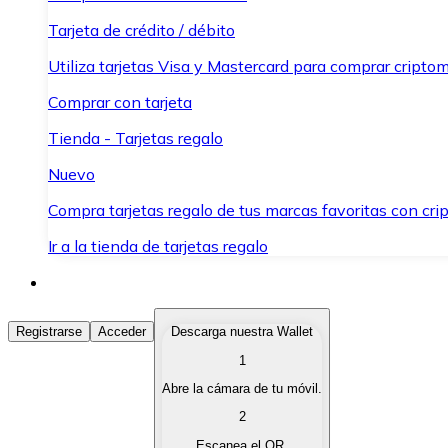
Tarjeta de crédito / débito
Utiliza tarjetas Visa y Mastercard para comprar criptom
Comprar con tarjeta
Tienda - Tarjetas regalo
Nuevo
Compra tarjetas regalo de tus marcas favoritas con cr
Ir a la tienda de tarjetas regalo
Comprar Criptomonedas
Registrarse
Acceder
Descarga nuestra Wallet
1
Compra criptomonedas con diferentes métodos de pag
Abre la cámara de tu móvil.
Vender Criptomonedas
2
Vende tus criptomonedas de forma rápida y segura.
Escanea el QR.