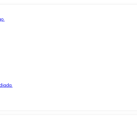
o.
diada.