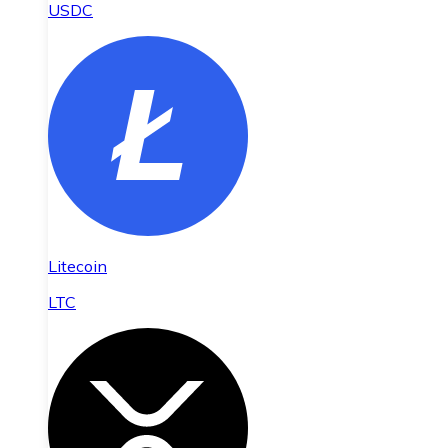
USDC
Litecoin
LTC