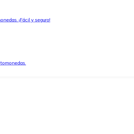
onedas. ¡Fácil y seguro!
iptomonedas.
o.