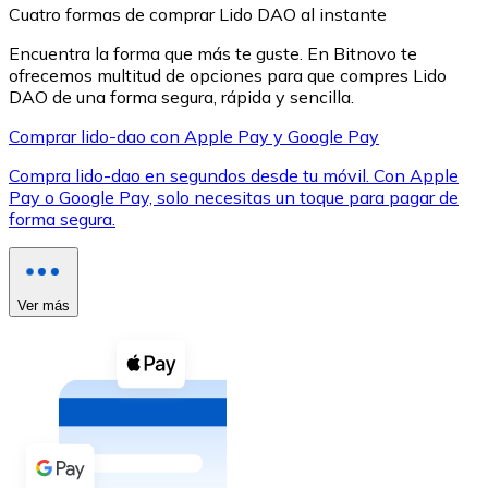
Cuatro formas de comprar Lido DAO al instante
Encuentra la forma que más te guste. En Bitnovo te
ofrecemos multitud de opciones para que compres Lido
DAO de una forma segura, rápida y sencilla.
Comprar lido-dao con Apple Pay y Google Pay
XRP
Compra lido-dao en segundos desde tu móvil. Con Apple
XRP
Pay o Google Pay, solo necesitas un toque para pagar de
forma segura.
Ver todo
Efectivo
Ver más
Compra criptomonedas con efectivo en tu tienda más 
Comprar con efectivo
Transferencia SEPA
Añade fondos a tu cuenta Bitnovo o realiza compras di