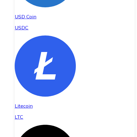
USD Coin
USDC
Litecoin
LTC