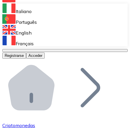
Bitnovo Ramp
Italiano
Integra nuestra solución en tu plataforma.
Português
Bitnovo Giftcards
English
Vende nuestras tarjetas regalo en tu negocio.
Français
Bitnovo OTC
Registrarse
Acceder
Realiza operaciones de gran volumen.
Bitnovo ATM
Integra un ATM Bitnovo en tu negocio y permite que t
Bitnovo API
Integra nuestra API en tu ecosistema.
Conviértete en Distribuidor
Únete a nuestra red de distribuidores.
Criptomonedas