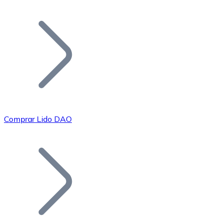
Listar Token
Añade tu proyecto a nuestro ecosistema.
Comprar Lido DAO
Bitcoin
BTC