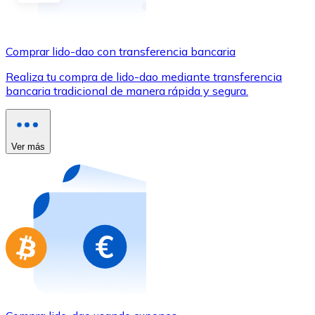
Comprar con Transferencia
Tarjeta de crédito / débito
Comprar lido-dao con transferencia bancaria
Utiliza tarjetas Visa y Mastercard para comprar criptom
Realiza tu compra de lido-dao mediante transferencia
Comprar con tarjeta
bancaria tradicional de manera rápida y segura.
Tienda - Tarjetas regalo
Nuevo
Ver más
Compra tarjetas regalo de tus marcas favoritas con cr
Ir a la tienda de tarjetas regalo