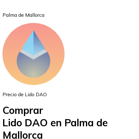
Palma de Mallorca
Ethereum
ETH
Precio de Lido DAO
Comprar
Lido DAO en Palma de
Mallorca
USD Coin