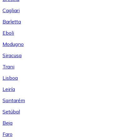
Cagliari
Barletta
Eboli
Modugno
Siracusa
Trani
Lisboa
Leiría
Santarém
Setúbal
Beja
Faro