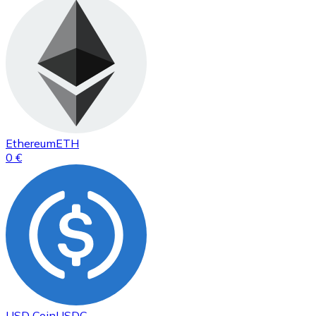
Ethereum
ETH
0 €
USD Coin
USDC