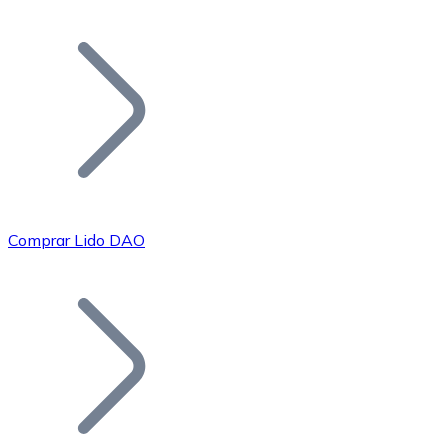
Listar Token
Añade tu proyecto a nuestro ecosistema.
Comprar Lido DAO
Bitcoin
BTC