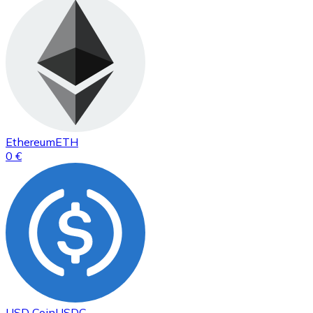
Ethereum
ETH
0 €
USD Coin
USDC