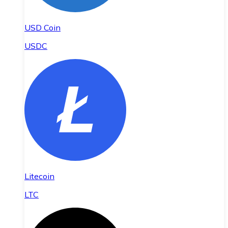
USD Coin
USDC
Litecoin
LTC