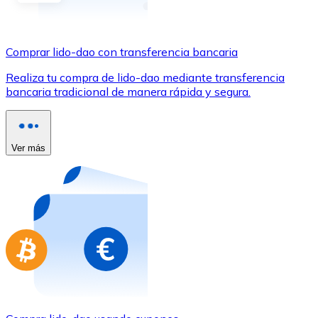
Comprar con Transferencia
Tarjeta de crédito / débito
Comprar lido-dao con transferencia bancaria
Utiliza tarjetas Visa y Mastercard para comprar criptom
Realiza tu compra de lido-dao mediante transferencia
Comprar con tarjeta
bancaria tradicional de manera rápida y segura.
Tienda - Tarjetas regalo
Nuevo
Ver más
Compra tarjetas regalo de tus marcas favoritas con cr
Ir a la tienda de tarjetas regalo