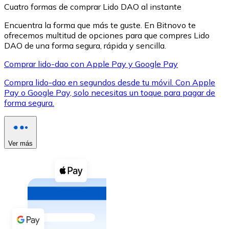
Cuatro formas de comprar Lido DAO al instante
Encuentra la forma que más te guste. En Bitnovo te
ofrecemos multitud de opciones para que compres Lido
DAO de una forma segura, rápida y sencilla.
Comprar lido-dao con Apple Pay y Google Pay
XRP
Compra lido-dao en segundos desde tu móvil. Con Apple
XRP
Pay o Google Pay, solo necesitas un toque para pagar de
forma segura.
Ver todo
Efectivo
Ver más
Compra criptomonedas con efectivo en tu tienda más 
Comprar con efectivo
Transferencia SEPA
Añade fondos a tu cuenta Bitnovo o realiza compras di