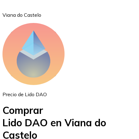
Viana do Castelo
Ethereum
ETH
Precio de Lido DAO
Comprar
Lido DAO en Viana do
Castelo
USD Coin