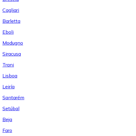
Cagliari
Barletta
Eboli
Modugno
Siracusa
Trani
Lisboa
Leiría
Santarém
Setúbal
Beja
Faro