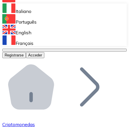
Bitnovo Ramp
Italiano
Integra nuestra solución en tu plataforma.
Português
Bitnovo Giftcards
English
Vende nuestras tarjetas regalo en tu negocio.
Français
Bitnovo OTC
Registrarse
Acceder
Realiza operaciones de gran volumen.
Bitnovo ATM
Integra un ATM Bitnovo en tu negocio y permite que t
Bitnovo API
Integra nuestra API en tu ecosistema.
Conviértete en Distribuidor
Únete a nuestra red de distribuidores.
Criptomonedas