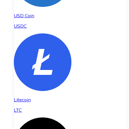
USD Coin
USDC
Litecoin
LTC