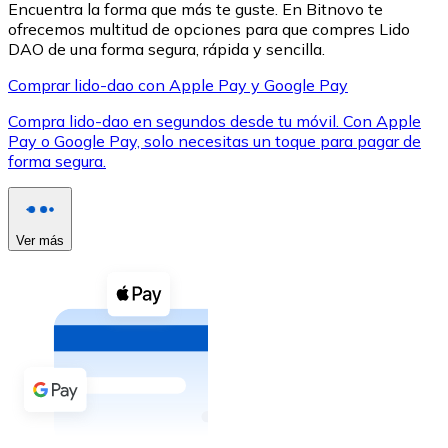
Encuentra la forma que más te guste. En Bitnovo te
ofrecemos multitud de opciones para que compres Lido
DAO de una forma segura, rápida y sencilla.
Comprar lido-dao con Apple Pay y Google Pay
Compra lido-dao en segundos desde tu móvil. Con Apple
XRP
Pay o Google Pay, solo necesitas un toque para pagar de
forma segura.
XRP
Ver más
Ver todo
Efectivo
Compra criptomonedas con efectivo en tu tienda más 
Comprar con efectivo
Transferencia SEPA
Añade fondos a tu cuenta Bitnovo o realiza compras di