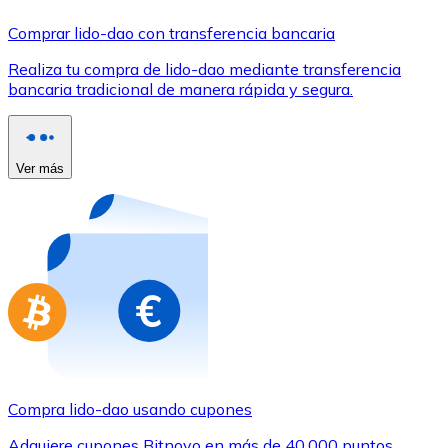
Comprar con Transferencia
Comprar lido-dao con transferencia bancaria
Tarjeta de crédito / débito
Realiza tu compra de lido-dao mediante transferencia
Utiliza tarjetas Visa y Mastercard para comprar criptom
bancaria tradicional de manera rápida y segura.
Comprar con tarjeta
Tienda - Tarjetas regalo
Ver más
Nuevo
Compra tarjetas regalo de tus marcas favoritas con cr
Ir a la tienda de tarjetas regalo
Compra lido-dao usando cupones
Adquiere cupones Bitnovo en más de 40.000 puntos