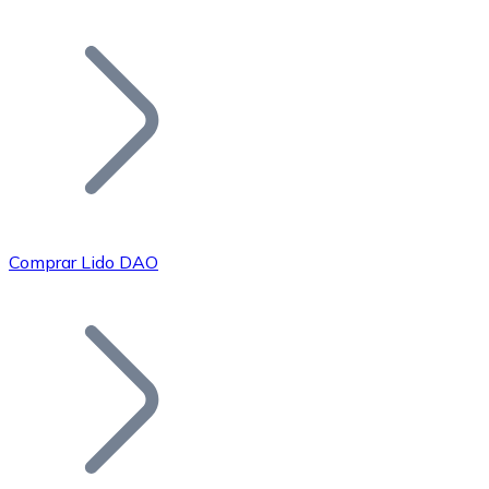
Listar Token
Añade tu proyecto a nuestro ecosistema.
Comprar Lido DAO
Bitcoin
BTC