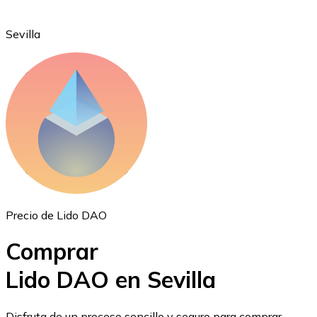
Sevilla
Ethereum
ETH
Precio de Lido DAO
Comprar
Lido DAO en Sevilla
USD Coin
Disfruta de un proceso sencillo y seguro para comprar,