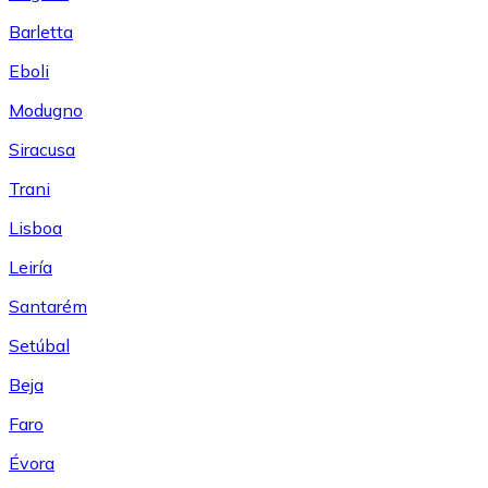
Barletta
Eboli
Modugno
Siracusa
Trani
Lisboa
Leiría
Santarém
Setúbal
Beja
Faro
Évora