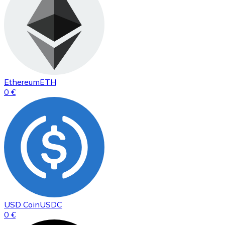
Ethereum
ETH
0 €
USD Coin
USDC
0 €