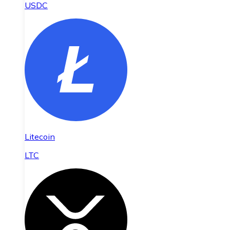
USDC
Litecoin
LTC