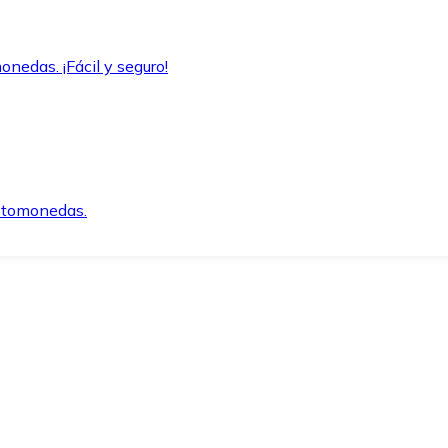
onedas. ¡Fácil y seguro!
iptomonedas.
o.