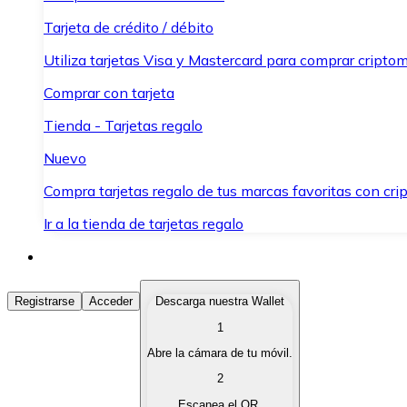
Tarjeta de crédito / débito
Utiliza tarjetas Visa y Mastercard para comprar criptom
Comprar con tarjeta
Tienda - Tarjetas regalo
Nuevo
Compra tarjetas regalo de tus marcas favoritas con cr
Ir a la tienda de tarjetas regalo
Comprar Criptomonedas
Registrarse
Acceder
Descarga nuestra Wallet
1
Compra criptomonedas con diferentes métodos de pag
Abre la cámara de tu móvil.
Vender Criptomonedas
2
Vende tus criptomonedas de forma rápida y segura.
Escanea el QR.