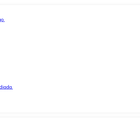
o.
diada.