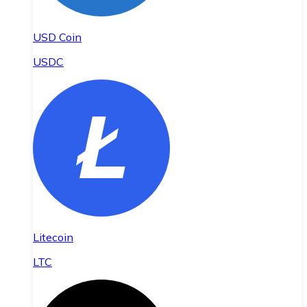
USD Coin
USDC
Litecoin
LTC