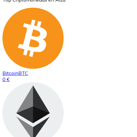
Bitcoin
BTC
0 €