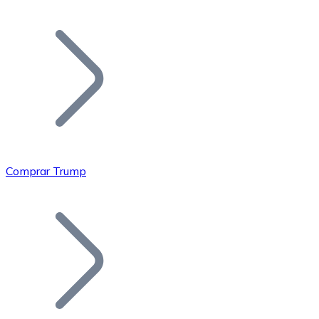
Listar Token
Añade tu proyecto a nuestro ecosistema.
Comprar Trump
Bitcoin
BTC