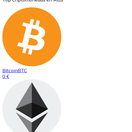
Bitcoin
BTC
0 €