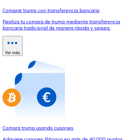
Comprar con Transferencia
Comprar trump con transferencia bancaria
Tarjeta de crédito / débito
Realiza tu compra de trump mediante transferencia
Utiliza tarjetas Visa y Mastercard para comprar criptom
bancaria tradicional de manera rápida y segura.
Comprar con tarjeta
Tienda - Tarjetas regalo
Ver más
Nuevo
Compra tarjetas regalo de tus marcas favoritas con cr
Ir a la tienda de tarjetas regalo
Compra trump usando cupones
Adquiere cupones Bitnovo en más de 40.000 puntos