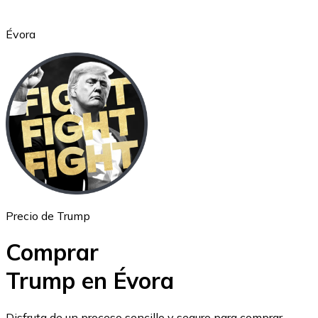
Évora
Ethereum
ETH
Precio de Trump
Comprar
Trump en Évora
USD Coin
Disfruta de un proceso sencillo y seguro para comprar,