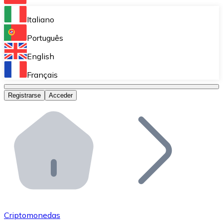
Bitnovo Ramp
Italiano
Integra nuestra solución en tu plataforma.
Português
Bitnovo Giftcards
English
Vende nuestras tarjetas regalo en tu negocio.
Français
Bitnovo OTC
Registrarse
Acceder
Realiza operaciones de gran volumen.
Bitnovo ATM
Integra un ATM Bitnovo en tu negocio y permite que t
Bitnovo API
Integra nuestra API en tu ecosistema.
Conviértete en Distribuidor
Únete a nuestra red de distribuidores.
Criptomonedas