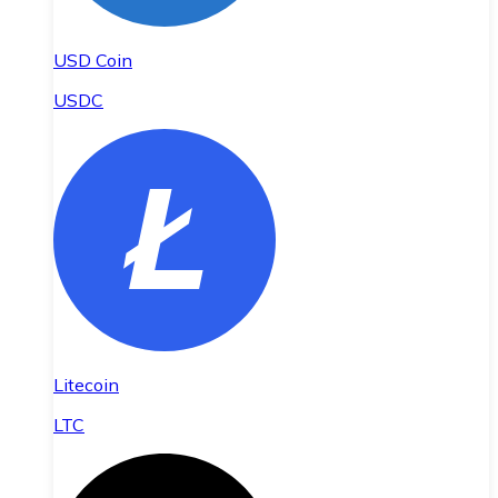
USD Coin
USDC
Litecoin
LTC