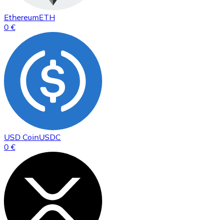
Ethereum
ETH
0 €
USD Coin
USDC
0 €