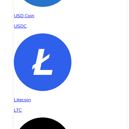
USD Coin
USDC
Litecoin
LTC