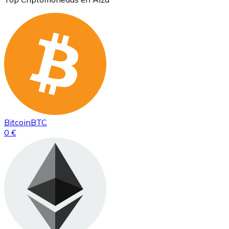
Bitcoin
BTC
0 €