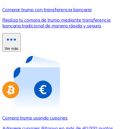
Comprar con Transferencia
Comprar trump con transferencia bancaria
Tarjeta de crédito / débito
Realiza tu compra de trump mediante transferencia
Utiliza tarjetas Visa y Mastercard para comprar criptom
bancaria tradicional de manera rápida y segura.
Comprar con tarjeta
Tienda - Tarjetas regalo
Ver más
Nuevo
Compra tarjetas regalo de tus marcas favoritas con cr
Ir a la tienda de tarjetas regalo
Compra trump usando cupones
Adquiere cupones Bitnovo en más de 40.000 puntos