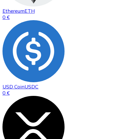
Ethereum
ETH
0 €
USD Coin
USDC
0 €