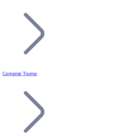
Listar Token
Añade tu proyecto a nuestro ecosistema.
Comprar Trump
Bitcoin
BTC