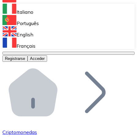
Bitnovo Ramp
Italiano
Integra nuestra solución en tu plataforma.
Português
Bitnovo Giftcards
English
Vende nuestras tarjetas regalo en tu negocio.
Français
Bitnovo OTC
Registrarse
Acceder
Realiza operaciones de gran volumen.
Bitnovo ATM
Integra un ATM Bitnovo en tu negocio y permite que t
Bitnovo API
Integra nuestra API en tu ecosistema.
Conviértete en Distribuidor
Únete a nuestra red de distribuidores.
Criptomonedas