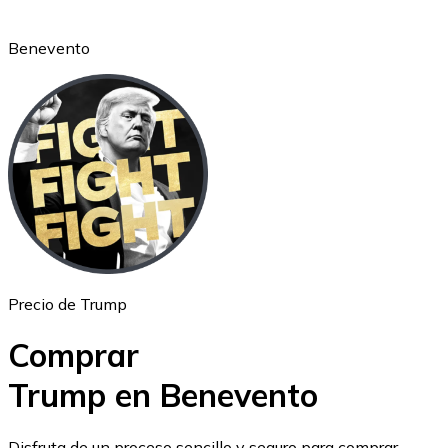
Benevento
Ethereum
ETH
Precio de Trump
Comprar
Trump en Benevento
USD Coin
Disfruta de un proceso sencillo y seguro para comprar,