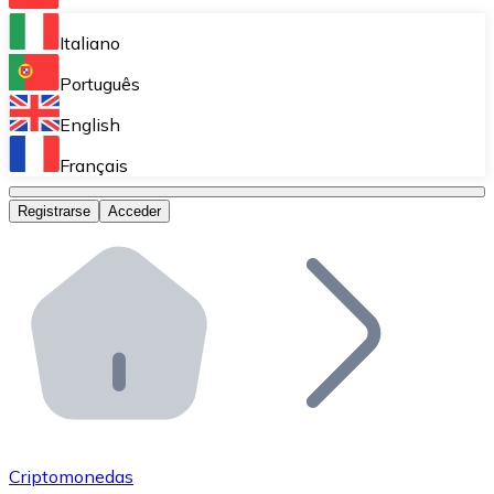
Bitnovo Ramp
Italiano
Integra nuestra solución en tu plataforma.
Português
Bitnovo Giftcards
English
Vende nuestras tarjetas regalo en tu negocio.
Français
Bitnovo OTC
Registrarse
Acceder
Realiza operaciones de gran volumen.
Bitnovo ATM
Integra un ATM Bitnovo en tu negocio y permite que t
Bitnovo API
Integra nuestra API en tu ecosistema.
Conviértete en Distribuidor
Únete a nuestra red de distribuidores.
Criptomonedas