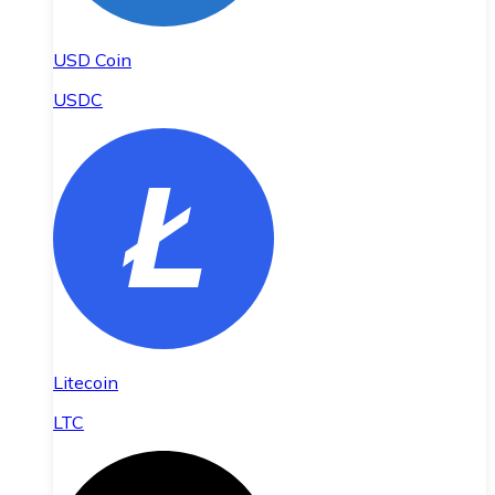
USD Coin
USDC
Litecoin
LTC