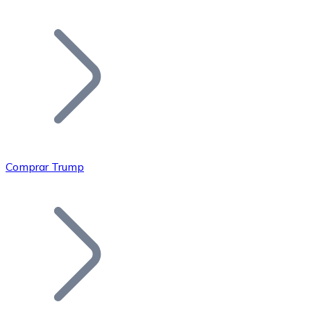
Listar Token
Añade tu proyecto a nuestro ecosistema.
Comprar Trump
Bitcoin
BTC