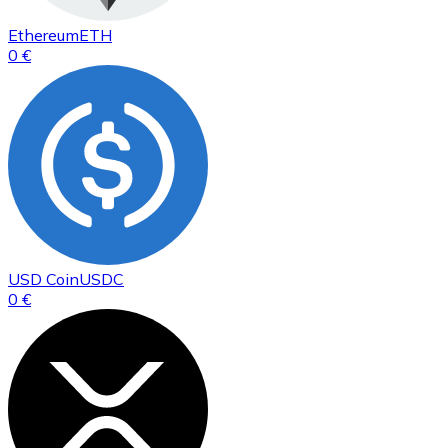
Ethereum
ETH
0 €
USD Coin
USDC
0 €