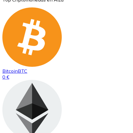
Bitcoin
BTC
0 €