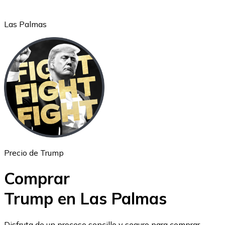
Las Palmas
Ethereum
ETH
Precio de Trump
Comprar
Trump en Las Palmas
USD Coin
Disfruta de un proceso sencillo y seguro para comprar,