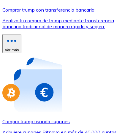
Comprar con Transferencia
Comprar trump con transferencia bancaria
Tarjeta de crédito / débito
Realiza tu compra de trump mediante transferencia
Utiliza tarjetas Visa y Mastercard para comprar criptom
bancaria tradicional de manera rápida y segura.
Comprar con tarjeta
Tienda - Tarjetas regalo
Ver más
Nuevo
Compra tarjetas regalo de tus marcas favoritas con cr
Ir a la tienda de tarjetas regalo
Compra trump usando cupones
Adquiere cupones Bitnovo en más de 40.000 puntos