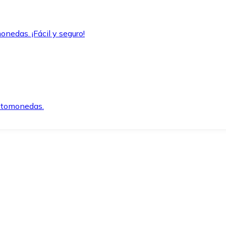
onedas. ¡Fácil y seguro!
iptomonedas.
o.