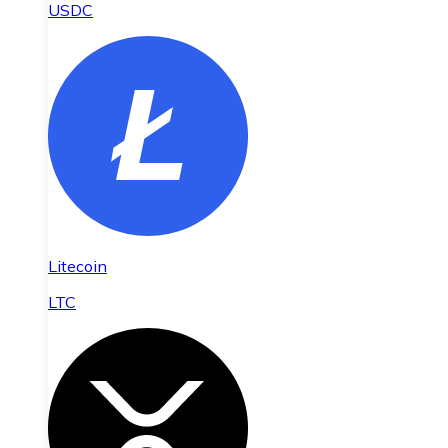
USDC
Litecoin
LTC