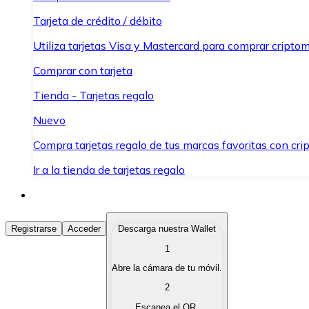
Tarjeta de crédito / débito
Utiliza tarjetas Visa y Mastercard para comprar criptom
Comprar con tarjeta
Tienda - Tarjetas regalo
Nuevo
Compra tarjetas regalo de tus marcas favoritas con cr
Ir a la tienda de tarjetas regalo
Comprar Criptomonedas
Registrarse
Acceder
Descarga nuestra Wallet
1
Compra criptomonedas con diferentes métodos de pag
Abre la cámara de tu móvil.
Vender Criptomonedas
2
Vende tus criptomonedas de forma rápida y segura.
Escanea el QR.