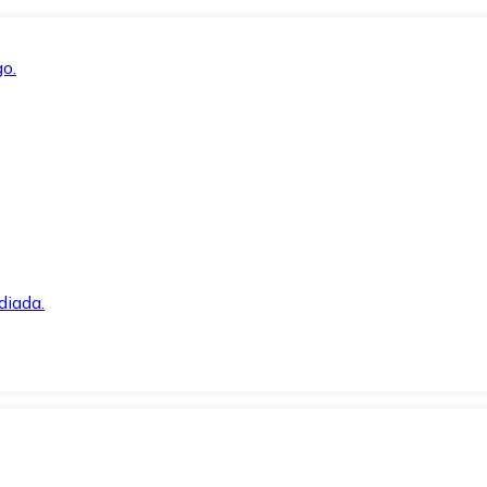
o.
diada.