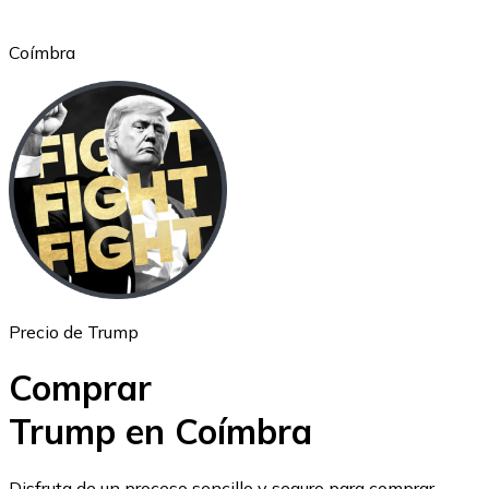
Coímbra
Ethereum
ETH
Precio de Trump
Comprar
Trump en Coímbra
USD Coin
Disfruta de un proceso sencillo y seguro para comprar,