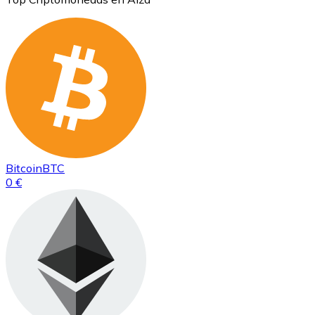
Bitcoin
BTC
0 €