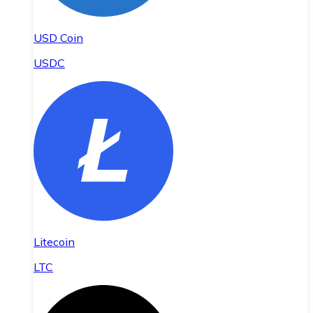
USD Coin
USDC
Litecoin
LTC