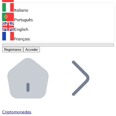
Bitnovo Ramp
Italiano
Integra nuestra solución en tu plataforma.
Português
Bitnovo Giftcards
English
Vende nuestras tarjetas regalo en tu negocio.
Français
Bitnovo OTC
Registrarse
Acceder
Realiza operaciones de gran volumen.
Bitnovo ATM
Integra un ATM Bitnovo en tu negocio y permite que t
Bitnovo API
Integra nuestra API en tu ecosistema.
Conviértete en Distribuidor
Únete a nuestra red de distribuidores.
Criptomonedas