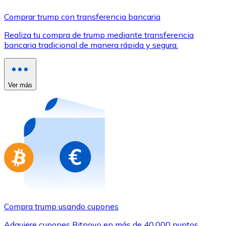
Comprar con Transferencia
Comprar trump con transferencia bancaria
Tarjeta de crédito / débito
Realiza tu compra de trump mediante transferencia
Utiliza tarjetas Visa y Mastercard para comprar criptom
bancaria tradicional de manera rápida y segura.
Comprar con tarjeta
Tienda - Tarjetas regalo
Ver más
Nuevo
Compra tarjetas regalo de tus marcas favoritas con cr
Ir a la tienda de tarjetas regalo
Compra trump usando cupones
Adquiere cupones Bitnovo en más de 40.000 puntos