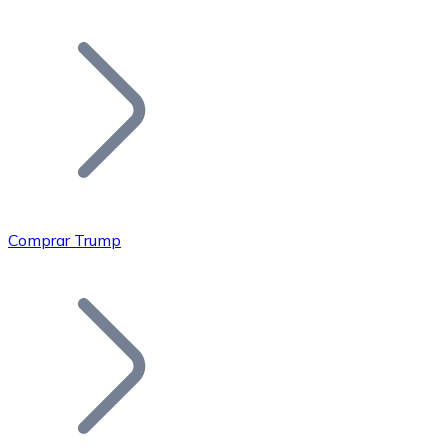
Listar Token
Añade tu proyecto a nuestro ecosistema.
Comprar Trump
Bitcoin
BTC