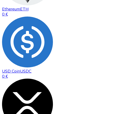
Ethereum
ETH
0 €
USD Coin
USDC
0 €