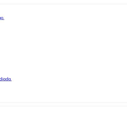
o.
diada.