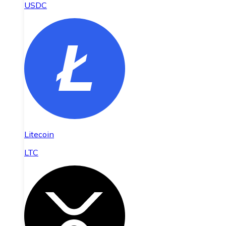
USDC
Litecoin
LTC