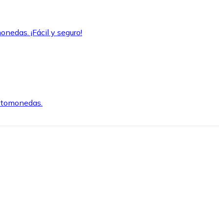
onedas. ¡Fácil y seguro!
iptomonedas.
o.