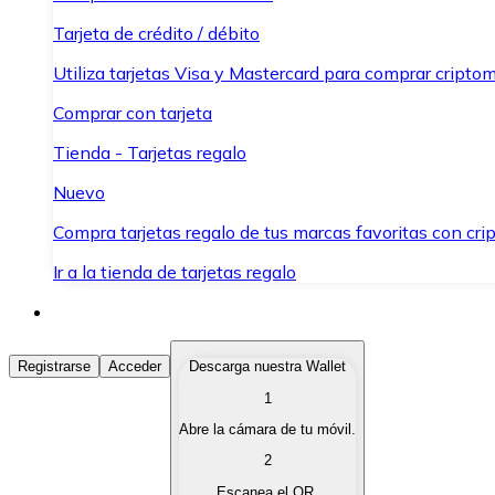
Tarjeta de crédito / débito
Utiliza tarjetas Visa y Mastercard para comprar criptom
Comprar con tarjeta
Tienda - Tarjetas regalo
Nuevo
Compra tarjetas regalo de tus marcas favoritas con cr
Ir a la tienda de tarjetas regalo
Comprar Criptomonedas
Registrarse
Acceder
Descarga nuestra Wallet
1
Compra criptomonedas con diferentes métodos de pag
Abre la cámara de tu móvil.
Vender Criptomonedas
2
Vende tus criptomonedas de forma rápida y segura.
Escanea el QR.