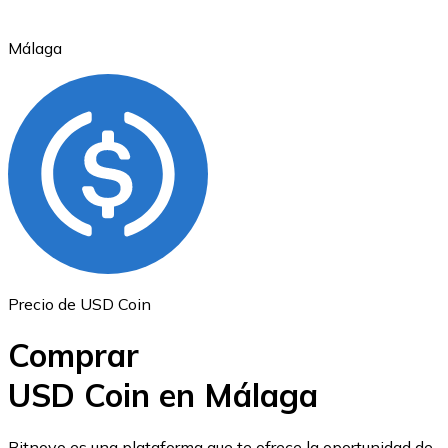
Málaga
Ethereum
ETH
Precio de USD Coin
Comprar
USD Coin en Málaga
USD Coin
Bitnovo es una plataforma que te ofrece la oportunidad de