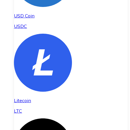
USD Coin
USDC
Litecoin
LTC