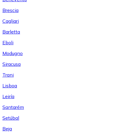
Brescia
Cagliari
Barletta
Eboli
Modugno
Siracusa
Trani
Lisboa
Leiría
Santarém
Setúbal
Beja