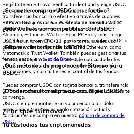
Regístrate en Bitnovo, verifica tu identidad y elige USDC
¿Se puede comprar USDC con efectivo?
como criptomoneda. Puedes pagar con tarjeta,
transferencia bancaria o efectivo a través de cupones
Bitnovo. Recibirás los USDC directamente en tu wallet
Sí. Puedes adquirir un cupón Bitnovo en más de 40.000
personal.
¿Qué wallets son compatibles con USDC?
puntos físicos como Fnac, Carrefour, El Corte Inglés,
Alcampo, Estancos, Worten, Spar, PCBox y más. Luego
canjéalo desde nuestra app o web y recibirás tus USDC al
USDC es un token ERC-20, por lo tanto, puedes usar
instante.
¿Bitnovo custodia mis USDC?
cualquier wallet compatible con la red Ethereum, como
Metamask o Trust Wallet. También puedes gestionar tus
fondos desde la
wallet de Bitnovo
.
No. Bitnovo opera bajo un modelo de autocustodia: los
¿Qué métodos de pago acepta Bitnovo para
USDC se envían directamente a la dirección que tú
proporciones, y solo tú tienes el control de tus fondos.
USDC?
Puedes comprar USDC con tarjeta bancaria, transferencia
¿Dónde consultar el precio actual de USDC?
SEPA o en efectivo mediante cupones. Elige el que más te
convenga.
USDC siempre mantiene un valor cercano a 1 dólar
¿Por qué Bitnovo?
estadounidense. Puedes ver la cotización actual y
condiciones de compra en nuestra
página de compra de
USDC
.
Tu custodias tus criptomonedas