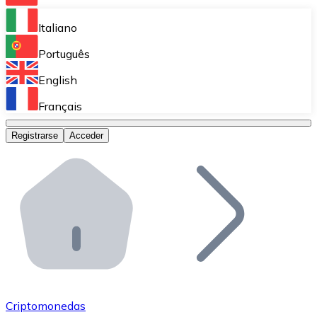
Bitnovo Ramp
Italiano
Integra nuestra solución en tu plataforma.
Português
Bitnovo Giftcards
English
Vende nuestras tarjetas regalo en tu negocio.
Français
Bitnovo OTC
Registrarse
Acceder
Realiza operaciones de gran volumen.
Bitnovo ATM
Integra un ATM Bitnovo en tu negocio y permite que t
Bitnovo API
Integra nuestra API en tu ecosistema.
Conviértete en Distribuidor
Únete a nuestra red de distribuidores.
Criptomonedas