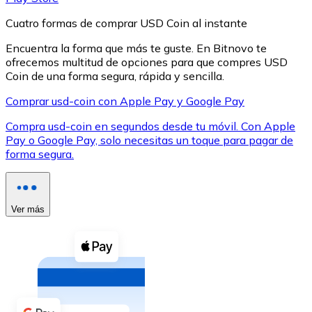
Cuatro formas de comprar USD Coin al instante
Encuentra la forma que más te guste. En Bitnovo te
ofrecemos multitud de opciones para que compres USD
Coin de una forma segura, rápida y sencilla.
XRP
Comprar usd-coin con Apple Pay y Google Pay
XRP
Compra usd-coin en segundos desde tu móvil. Con Apple
Pay o Google Pay, solo necesitas un toque para pagar de
forma segura.
Ver todo
Efectivo
Ver más
Compra criptomonedas con efectivo en tu tienda más 
Comprar con efectivo
Transferencia SEPA
Añade fondos a tu cuenta Bitnovo o realiza compras di