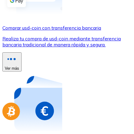
Comprar con Transferencia
Tarjeta de crédito / débito
Utiliza tarjetas Visa y Mastercard para comprar criptom
Comprar usd-coin con transferencia bancaria
Comprar con tarjeta
Realiza tu compra de usd-coin mediante transferencia
bancaria tradicional de manera rápida y segura.
Tienda - Tarjetas regalo
Nuevo
Compra tarjetas regalo de tus marcas favoritas con cr
Ver más
Ir a la tienda de tarjetas regalo