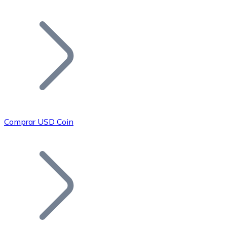
Listar Token
Añade tu proyecto a nuestro ecosistema.
Comprar USD Coin
Bitcoin
BTC