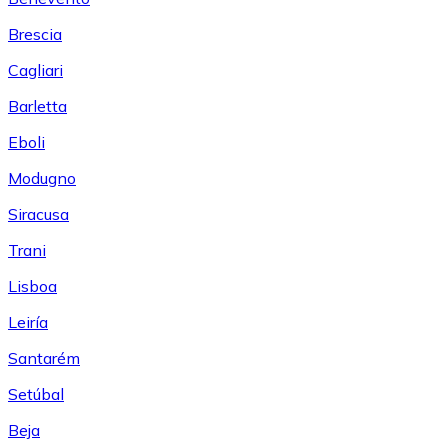
Brescia
Cagliari
Barletta
Eboli
Modugno
Siracusa
Trani
Lisboa
Leiría
Santarém
Setúbal
Beja