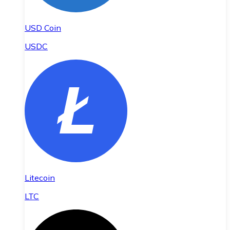
USD Coin
USDC
Litecoin
LTC