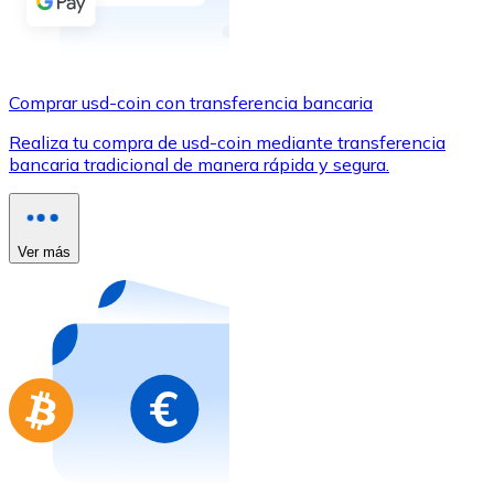
Comprar con Transferencia
Tarjeta de crédito / débito
Utiliza tarjetas Visa y Mastercard para comprar criptom
Comprar usd-coin con transferencia bancaria
Comprar con tarjeta
Realiza tu compra de usd-coin mediante transferencia
bancaria tradicional de manera rápida y segura.
Tienda - Tarjetas regalo
Nuevo
Compra tarjetas regalo de tus marcas favoritas con cr
Ver más
Ir a la tienda de tarjetas regalo