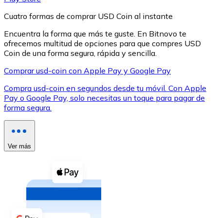
Cuatro formas de comprar USD Coin al instante
Encuentra la forma que más te guste. En Bitnovo te
ofrecemos multitud de opciones para que compres USD
Coin de una forma segura, rápida y sencilla.
XRP
Comprar usd-coin con Apple Pay y Google Pay
XRP
Compra usd-coin en segundos desde tu móvil. Con Apple
Pay o Google Pay, solo necesitas un toque para pagar de
forma segura.
Ver todo
Efectivo
Ver más
Compra criptomonedas con efectivo en tu tienda más 
Comprar con efectivo
Transferencia SEPA
Añade fondos a tu cuenta Bitnovo o realiza compras di