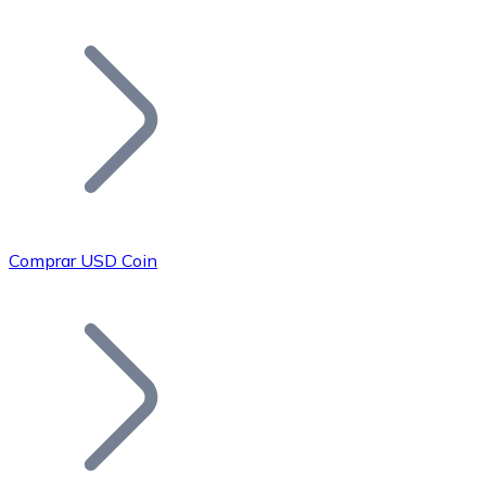
Listar Token
Añade tu proyecto a nuestro ecosistema.
Comprar USD Coin
Bitcoin
BTC