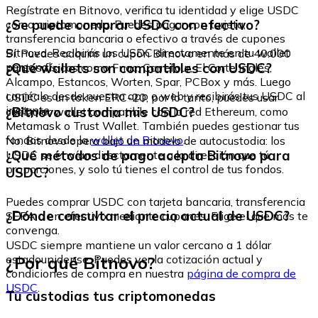
Regístrate en Bitnovo, verifica tu identidad y elige USDC
¿Se puede comprar USDC con efectivo?
como criptomoneda. Puedes pagar con tarjeta,
transferencia bancaria o efectivo a través de cupones
Bitnovo. Recibirás los USDC directamente en tu wallet
Sí. Puedes adquirir un cupón Bitnovo en más de 40.000
personal.
¿Qué wallets son compatibles con USDC?
puntos físicos como Fnac, Carrefour, El Corte Inglés,
Alcampo, Estancos, Worten, Spar, PCBox y más. Luego
canjéalo desde nuestra app o web y recibirás tus USDC al
USDC es un token ERC-20, por lo tanto, puedes usar
instante.
¿Bitnovo custodia mis USDC?
cualquier wallet compatible con la red Ethereum, como
Metamask o Trust Wallet. También puedes gestionar tus
fondos desde la
wallet de Bitnovo
.
No. Bitnovo opera bajo un modelo de autocustodia: los
¿Qué métodos de pago acepta Bitnovo para
USDC se envían directamente a la dirección que tú
proporciones, y solo tú tienes el control de tus fondos.
USDC?
Puedes comprar USDC con tarjeta bancaria, transferencia
¿Dónde consultar el precio actual de USDC?
SEPA o en efectivo mediante cupones. Elige el que más te
convenga.
USDC siempre mantiene un valor cercano a 1 dólar
¿Por qué Bitnovo?
estadounidense. Puedes ver la cotización actual y
condiciones de compra en nuestra
página de compra de
USDC
.
Tu custodias tus criptomonedas