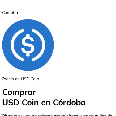
Córdoba
Ethereum
ETH
Precio de USD Coin
Comprar
USD Coin en Córdoba
USD Coin
Bitnovo es una plataforma que te ofrece la oportunidad de