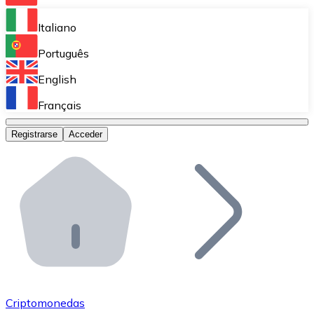
Bitnovo Ramp
Italiano
Integra nuestra solución en tu plataforma.
Português
Bitnovo Giftcards
English
Vende nuestras tarjetas regalo en tu negocio.
Français
Bitnovo OTC
Registrarse
Acceder
Realiza operaciones de gran volumen.
Bitnovo ATM
Integra un ATM Bitnovo en tu negocio y permite que t
Bitnovo API
Integra nuestra API en tu ecosistema.
Conviértete en Distribuidor
Únete a nuestra red de distribuidores.
Criptomonedas