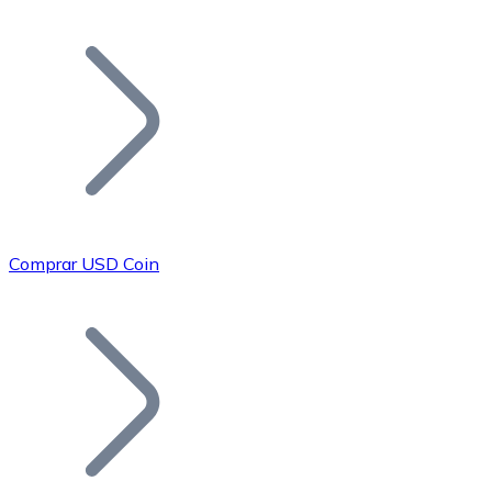
Listar Token
Añade tu proyecto a nuestro ecosistema.
Comprar USD Coin
Bitcoin
BTC