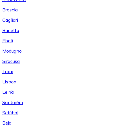
Brescia
Cagliari
Barletta
Eboli
Modugno
Siracusa
Trani
Lisboa
Leiría
Santarém
Setúbal
Beja