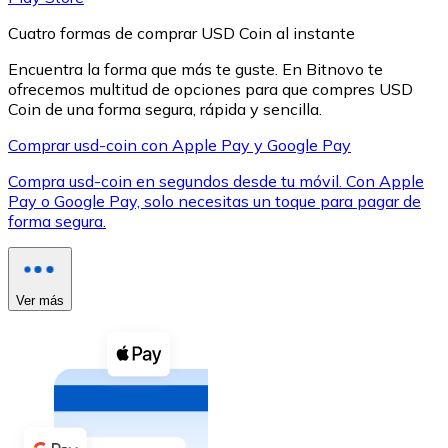
Cuatro formas de comprar USD Coin al instante
Encuentra la forma que más te guste. En Bitnovo te
ofrecemos multitud de opciones para que compres USD
Coin de una forma segura, rápida y sencilla.
XRP
Comprar usd-coin con Apple Pay y Google Pay
XRP
Compra usd-coin en segundos desde tu móvil. Con Apple
Pay o Google Pay, solo necesitas un toque para pagar de
forma segura.
Ver todo
Efectivo
Ver más
Compra criptomonedas con efectivo en tu tienda más 
Comprar con efectivo
Transferencia SEPA
Añade fondos a tu cuenta Bitnovo o realiza compras di