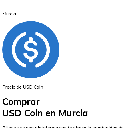
Murcia
Ethereum
ETH
Precio de USD Coin
Comprar
USD Coin en Murcia
USD Coin
Bitnovo es una plataforma que te ofrece la oportunidad de