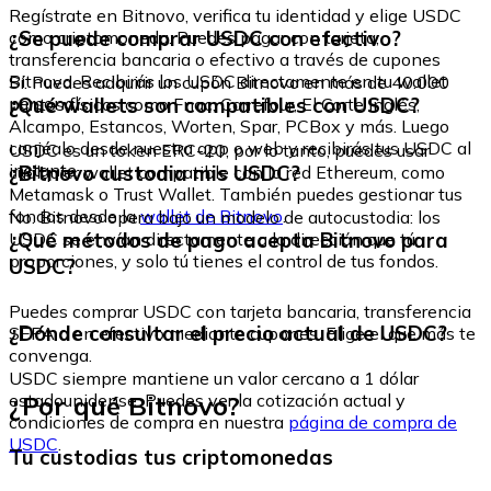
Regístrate en Bitnovo, verifica tu identidad y elige USDC
¿Se puede comprar USDC con efectivo?
como criptomoneda. Puedes pagar con tarjeta,
transferencia bancaria o efectivo a través de cupones
Bitnovo. Recibirás los USDC directamente en tu wallet
Sí. Puedes adquirir un cupón Bitnovo en más de 40.000
personal.
¿Qué wallets son compatibles con USDC?
puntos físicos como Fnac, Carrefour, El Corte Inglés,
Alcampo, Estancos, Worten, Spar, PCBox y más. Luego
canjéalo desde nuestra app o web y recibirás tus USDC al
USDC es un token ERC-20, por lo tanto, puedes usar
instante.
¿Bitnovo custodia mis USDC?
cualquier wallet compatible con la red Ethereum, como
Metamask o Trust Wallet. También puedes gestionar tus
fondos desde la
wallet de Bitnovo
.
No. Bitnovo opera bajo un modelo de autocustodia: los
¿Qué métodos de pago acepta Bitnovo para
USDC se envían directamente a la dirección que tú
proporciones, y solo tú tienes el control de tus fondos.
USDC?
Puedes comprar USDC con tarjeta bancaria, transferencia
¿Dónde consultar el precio actual de USDC?
SEPA o en efectivo mediante cupones. Elige el que más te
convenga.
USDC siempre mantiene un valor cercano a 1 dólar
¿Por qué Bitnovo?
estadounidense. Puedes ver la cotización actual y
condiciones de compra en nuestra
página de compra de
USDC
.
Tu custodias tus criptomonedas