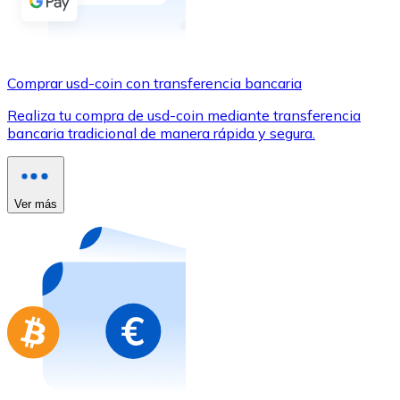
Comprar con Transferencia
Tarjeta de crédito / débito
Utiliza tarjetas Visa y Mastercard para comprar criptom
Comprar usd-coin con transferencia bancaria
Comprar con tarjeta
Realiza tu compra de usd-coin mediante transferencia
bancaria tradicional de manera rápida y segura.
Tienda - Tarjetas regalo
Nuevo
Compra tarjetas regalo de tus marcas favoritas con cr
Ver más
Ir a la tienda de tarjetas regalo