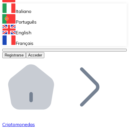
Bitnovo Ramp
Italiano
Integra nuestra solución en tu plataforma.
Português
Bitnovo Giftcards
English
Vende nuestras tarjetas regalo en tu negocio.
Français
Bitnovo OTC
Registrarse
Acceder
Realiza operaciones de gran volumen.
Bitnovo ATM
Integra un ATM Bitnovo en tu negocio y permite que t
Bitnovo API
Integra nuestra API en tu ecosistema.
Conviértete en Distribuidor
Únete a nuestra red de distribuidores.
Criptomonedas