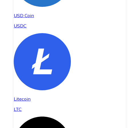
USD Coin
USDC
Litecoin
LTC