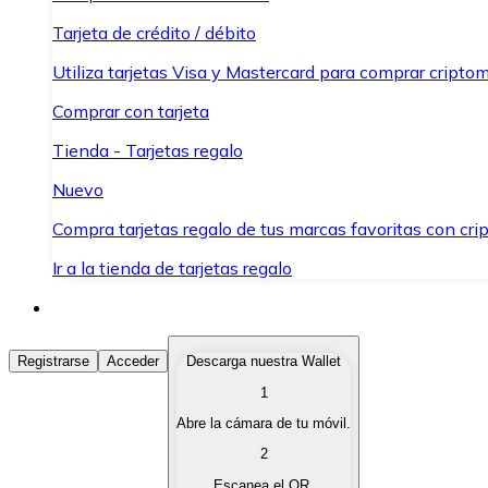
Tarjeta de crédito / débito
Utiliza tarjetas Visa y Mastercard para comprar criptom
Comprar con tarjeta
Tienda - Tarjetas regalo
Nuevo
Compra tarjetas regalo de tus marcas favoritas con cr
Ir a la tienda de tarjetas regalo
Comprar Criptomonedas
Registrarse
Acceder
Descarga nuestra Wallet
1
Compra criptomonedas con diferentes métodos de pag
Abre la cámara de tu móvil.
Vender Criptomonedas
2
Vende tus criptomonedas de forma rápida y segura.
Escanea el QR.