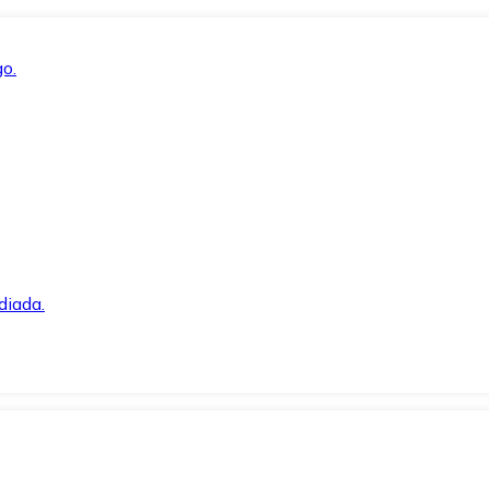
o.
diada.