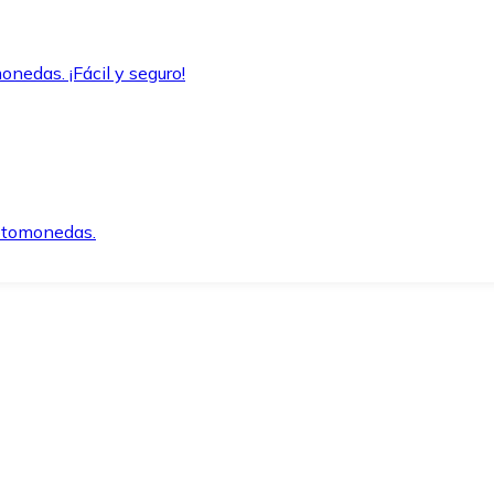
onedas. ¡Fácil y seguro!
iptomonedas.
o.