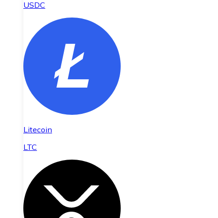
USDC
Litecoin
LTC