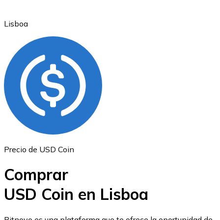
Lisboa
Ethereum
ETH
Precio de USD Coin
Comprar
USD Coin en Lisboa
USD Coin
Bitnovo es una plataforma que te ofrece la oportunidad de