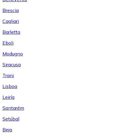
Brescia
Cagliari
Barletta
Eboli
Modugno
Siracusa
Trani
Lisboa
Leiría
Santarém
Setúbal
Beja