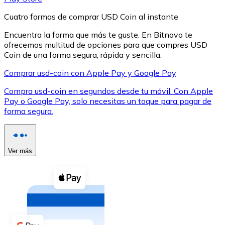
Cuatro formas de comprar USD Coin al instante
Encuentra la forma que más te guste. En Bitnovo te
ofrecemos multitud de opciones para que compres USD
Coin de una forma segura, rápida y sencilla.
XRP
Comprar usd-coin con Apple Pay y Google Pay
XRP
Compra usd-coin en segundos desde tu móvil. Con Apple
Pay o Google Pay, solo necesitas un toque para pagar de
forma segura.
Ver todo
Efectivo
Ver más
Compra criptomonedas con efectivo en tu tienda más 
Comprar con efectivo
Transferencia SEPA
Añade fondos a tu cuenta Bitnovo o realiza compras di