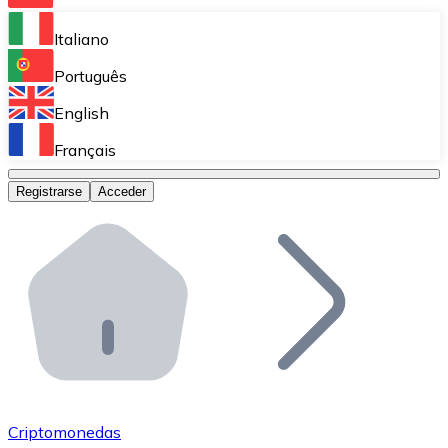
Bitnovo Ramp
Italiano
Integra nuestra solución en tu plataforma.
Português
Bitnovo Giftcards
English
Vende nuestras tarjetas regalo en tu negocio.
Français
Bitnovo OTC
Registrarse
Acceder
Realiza operaciones de gran volumen.
Bitnovo ATM
Integra un ATM Bitnovo en tu negocio y permite que t
Bitnovo API
Integra nuestra API en tu ecosistema.
Conviértete en Distribuidor
Únete a nuestra red de distribuidores.
Criptomonedas