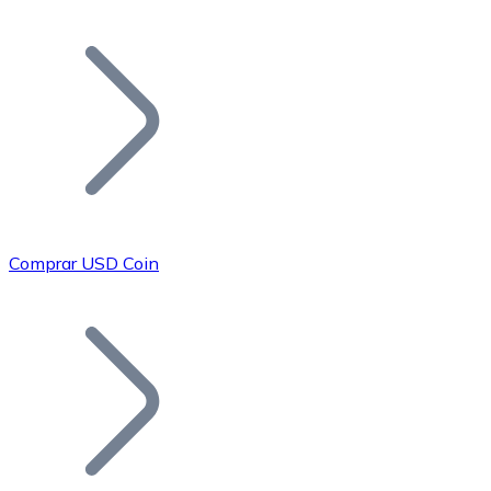
Listar Token
Añade tu proyecto a nuestro ecosistema.
Comprar USD Coin
Bitcoin
BTC