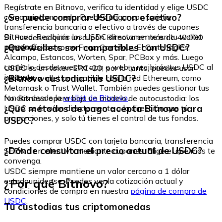
Regístrate en Bitnovo, verifica tu identidad y elige USDC
¿Se puede comprar USDC con efectivo?
como criptomoneda. Puedes pagar con tarjeta,
transferencia bancaria o efectivo a través de cupones
Bitnovo. Recibirás los USDC directamente en tu wallet
Sí. Puedes adquirir un cupón Bitnovo en más de 40.000
personal.
¿Qué wallets son compatibles con USDC?
puntos físicos como Fnac, Carrefour, El Corte Inglés,
Alcampo, Estancos, Worten, Spar, PCBox y más. Luego
canjéalo desde nuestra app o web y recibirás tus USDC al
USDC es un token ERC-20, por lo tanto, puedes usar
instante.
¿Bitnovo custodia mis USDC?
cualquier wallet compatible con la red Ethereum, como
Metamask o Trust Wallet. También puedes gestionar tus
fondos desde la
wallet de Bitnovo
.
No. Bitnovo opera bajo un modelo de autocustodia: los
¿Qué métodos de pago acepta Bitnovo para
USDC se envían directamente a la dirección que tú
proporciones, y solo tú tienes el control de tus fondos.
USDC?
Puedes comprar USDC con tarjeta bancaria, transferencia
¿Dónde consultar el precio actual de USDC?
SEPA o en efectivo mediante cupones. Elige el que más te
convenga.
USDC siempre mantiene un valor cercano a 1 dólar
¿Por qué Bitnovo?
estadounidense. Puedes ver la cotización actual y
condiciones de compra en nuestra
página de compra de
USDC
.
Tu custodias tus criptomonedas