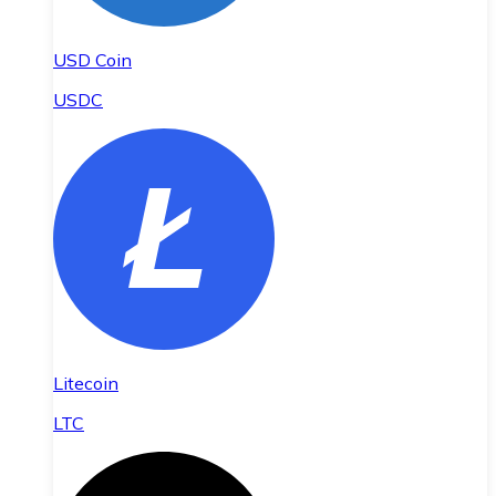
USD Coin
USDC
Litecoin
LTC