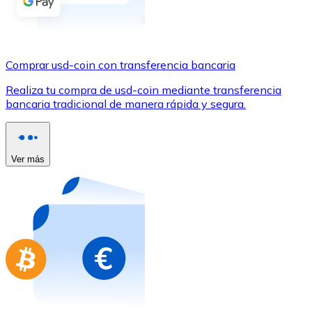
Comprar con Transferencia
Tarjeta de crédito / débito
Utiliza tarjetas Visa y Mastercard para comprar criptom
Comprar usd-coin con transferencia bancaria
Comprar con tarjeta
Realiza tu compra de usd-coin mediante transferencia
bancaria tradicional de manera rápida y segura.
Tienda - Tarjetas regalo
Nuevo
Compra tarjetas regalo de tus marcas favoritas con cr
Ver más
Ir a la tienda de tarjetas regalo