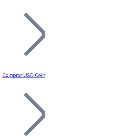
Listar Token
Añade tu proyecto a nuestro ecosistema.
Comprar USD Coin
Bitcoin
BTC