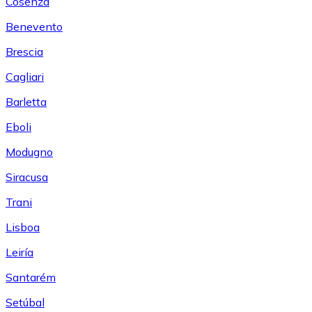
Cosenza
Benevento
Brescia
Cagliari
Barletta
Eboli
Modugno
Siracusa
Trani
Lisboa
Leiría
Santarém
Setúbal