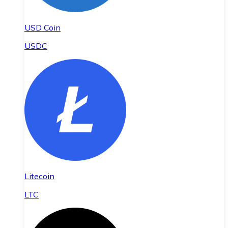
USD Coin
USDC
Litecoin
LTC