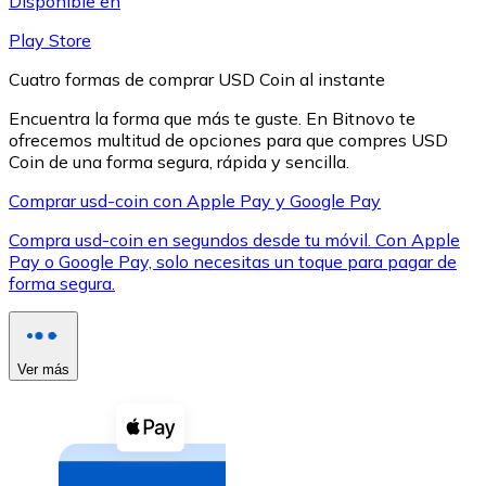
Disponible en
Play Store
Cuatro formas de comprar USD Coin al instante
Encuentra la forma que más te guste. En Bitnovo te
ofrecemos multitud de opciones para que compres USD
XRP
Coin de una forma segura, rápida y sencilla.
XRP
Comprar usd-coin con Apple Pay y Google Pay
Compra usd-coin en segundos desde tu móvil. Con Apple
Pay o Google Pay, solo necesitas un toque para pagar de
Ver todo
forma segura.
Efectivo
Compra criptomonedas con efectivo en tu tienda más 
Ver más
Comprar con efectivo
Transferencia SEPA
Añade fondos a tu cuenta Bitnovo o realiza compras di