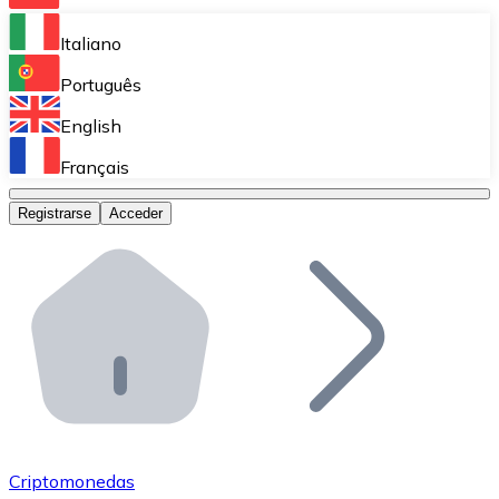
Bitnovo Ramp
Italiano
Integra nuestra solución en tu plataforma.
Português
Bitnovo Giftcards
English
Vende nuestras tarjetas regalo en tu negocio.
Français
Bitnovo OTC
Registrarse
Acceder
Realiza operaciones de gran volumen.
Bitnovo ATM
Integra un ATM Bitnovo en tu negocio y permite que t
Bitnovo API
Integra nuestra API en tu ecosistema.
Conviértete en Distribuidor
Únete a nuestra red de distribuidores.
Criptomonedas