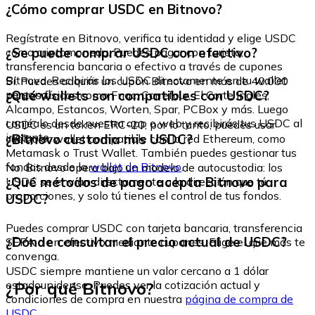
¿Cómo comprar USDC en Bitnovo?
Regístrate en Bitnovo, verifica tu identidad y elige USDC
¿Se puede comprar USDC con efectivo?
como criptomoneda. Puedes pagar con tarjeta,
transferencia bancaria o efectivo a través de cupones
Bitnovo. Recibirás los USDC directamente en tu wallet
Sí. Puedes adquirir un cupón Bitnovo en más de 40.000
personal.
¿Qué wallets son compatibles con USDC?
puntos físicos como Fnac, Carrefour, El Corte Inglés,
Alcampo, Estancos, Worten, Spar, PCBox y más. Luego
canjéalo desde nuestra app o web y recibirás tus USDC al
USDC es un token ERC-20, por lo tanto, puedes usar
instante.
¿Bitnovo custodia mis USDC?
cualquier wallet compatible con la red Ethereum, como
Metamask o Trust Wallet. También puedes gestionar tus
fondos desde la
wallet de Bitnovo
.
No. Bitnovo opera bajo un modelo de autocustodia: los
¿Qué métodos de pago acepta Bitnovo para
USDC se envían directamente a la dirección que tú
proporciones, y solo tú tienes el control de tus fondos.
USDC?
Puedes comprar USDC con tarjeta bancaria, transferencia
¿Dónde consultar el precio actual de USDC?
SEPA o en efectivo mediante cupones. Elige el que más te
convenga.
USDC siempre mantiene un valor cercano a 1 dólar
¿Por qué Bitnovo?
estadounidense. Puedes ver la cotización actual y
condiciones de compra en nuestra
página de compra de
USDC
.