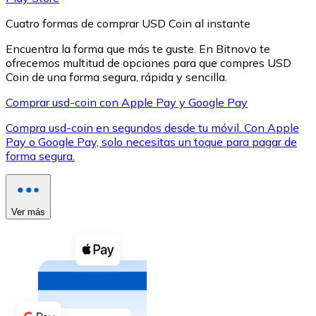
Cuatro formas de comprar USD Coin al instante
Encuentra la forma que más te guste. En Bitnovo te
ofrecemos multitud de opciones para que compres USD
Coin de una forma segura, rápida y sencilla.
XRP
Comprar usd-coin con Apple Pay y Google Pay
XRP
Compra usd-coin en segundos desde tu móvil. Con Apple
Pay o Google Pay, solo necesitas un toque para pagar de
forma segura.
Ver todo
Efectivo
Ver más
Compra criptomonedas con efectivo en tu tienda más 
Comprar con efectivo
Transferencia SEPA
Añade fondos a tu cuenta Bitnovo o realiza compras di