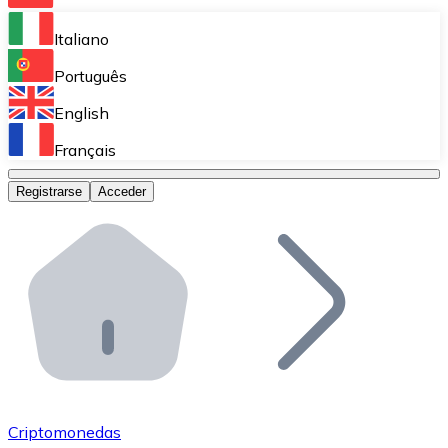
Bitnovo Ramp
Italiano
Integra nuestra solución en tu plataforma.
Português
Bitnovo Giftcards
English
Vende nuestras tarjetas regalo en tu negocio.
Français
Bitnovo OTC
Registrarse
Acceder
Realiza operaciones de gran volumen.
Bitnovo ATM
Integra un ATM Bitnovo en tu negocio y permite que t
Bitnovo API
Integra nuestra API en tu ecosistema.
Conviértete en Distribuidor
Únete a nuestra red de distribuidores.
Criptomonedas