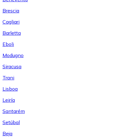
Brescia
Cagliari
Barletta
Eboli
Modugno
Siracusa
Trani
Lisboa
Leiría
Santarém
Setúbal
Beja