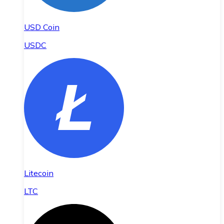
USD Coin
USDC
Litecoin
LTC