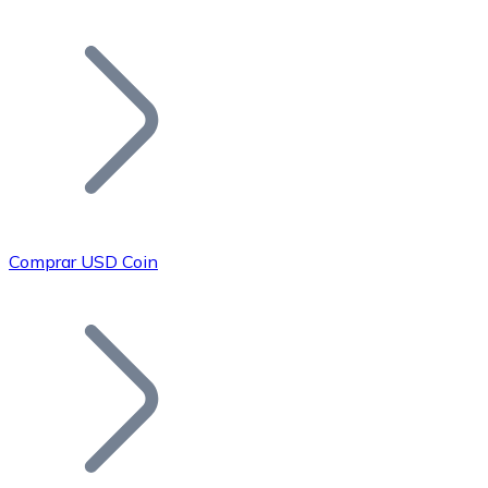
Listar Token
Añade tu proyecto a nuestro ecosistema.
Comprar USD Coin
Bitcoin
BTC