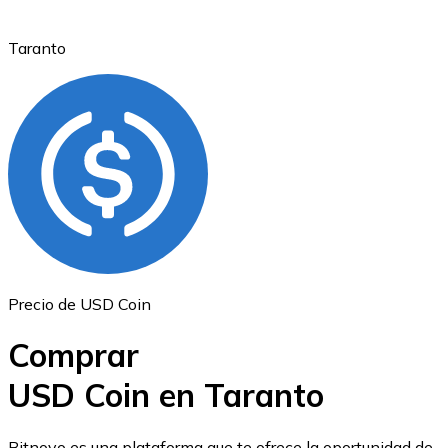
Taranto
Ethereum
ETH
Precio de USD Coin
Comprar
USD Coin en Taranto
USD Coin
Bitnovo es una plataforma que te ofrece la oportunidad de