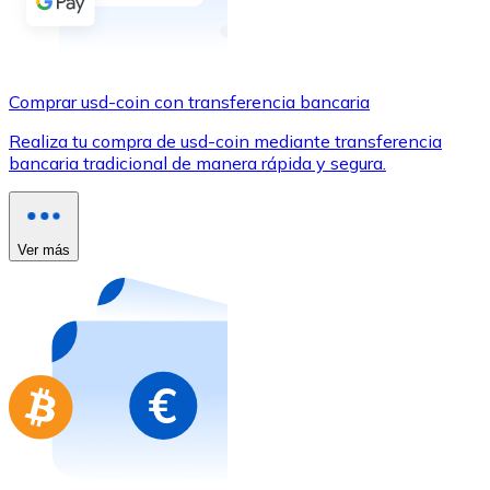
Comprar con Transferencia
Tarjeta de crédito / débito
Utiliza tarjetas Visa y Mastercard para comprar criptom
Comprar usd-coin con transferencia bancaria
Comprar con tarjeta
Realiza tu compra de usd-coin mediante transferencia
bancaria tradicional de manera rápida y segura.
Tienda - Tarjetas regalo
Nuevo
Compra tarjetas regalo de tus marcas favoritas con cr
Ver más
Ir a la tienda de tarjetas regalo