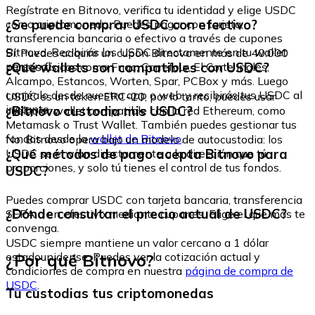
Regístrate en Bitnovo, verifica tu identidad y elige USDC
¿Se puede comprar USDC con efectivo?
como criptomoneda. Puedes pagar con tarjeta,
transferencia bancaria o efectivo a través de cupones
Bitnovo. Recibirás los USDC directamente en tu wallet
Sí. Puedes adquirir un cupón Bitnovo en más de 40.000
personal.
¿Qué wallets son compatibles con USDC?
puntos físicos como Fnac, Carrefour, El Corte Inglés,
Alcampo, Estancos, Worten, Spar, PCBox y más. Luego
canjéalo desde nuestra app o web y recibirás tus USDC al
USDC es un token ERC-20, por lo tanto, puedes usar
instante.
¿Bitnovo custodia mis USDC?
cualquier wallet compatible con la red Ethereum, como
Metamask o Trust Wallet. También puedes gestionar tus
fondos desde la
wallet de Bitnovo
.
No. Bitnovo opera bajo un modelo de autocustodia: los
¿Qué métodos de pago acepta Bitnovo para
USDC se envían directamente a la dirección que tú
proporciones, y solo tú tienes el control de tus fondos.
USDC?
Puedes comprar USDC con tarjeta bancaria, transferencia
¿Dónde consultar el precio actual de USDC?
SEPA o en efectivo mediante cupones. Elige el que más te
convenga.
USDC siempre mantiene un valor cercano a 1 dólar
¿Por qué Bitnovo?
estadounidense. Puedes ver la cotización actual y
condiciones de compra en nuestra
página de compra de
USDC
.
Tu custodias tus criptomonedas