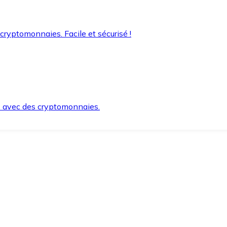
 cryptomonnaies. Facile et sécurisé !
s avec des cryptomonnaies.
ement et en toute sécurité.
e lorsque vous en avez besoin.