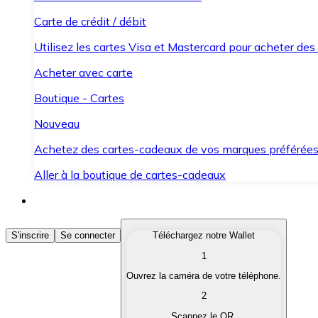
Carte de crédit / débit
Utilisez les cartes Visa et Mastercard pour acheter des
Acheter avec carte
Boutique - Cartes
Nouveau
Achetez des cartes-cadeaux de vos marques préférée
Aller à la boutique de cartes-cadeaux
Acheter des Cryptomonnaies
S'inscrire
Se connecter
Téléchargez notre Wallet
1
Achetez les cryptomonnaies qui vous intéressent rapid
Ouvrez la caméra de votre téléphone.
Vendre des Cryptomonnaies
2
Convertissez vos cryptomonnaies en monnaie fiduciair
Scannez le QR.