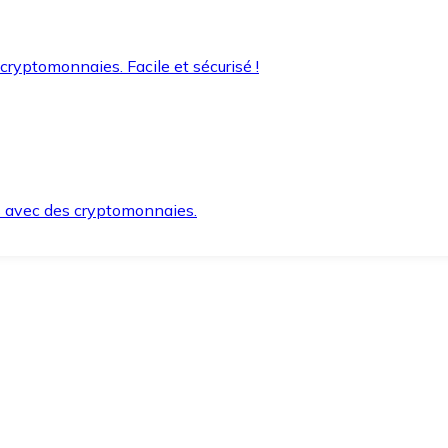
 cryptomonnaies. Facile et sécurisé !
s avec des cryptomonnaies.
ement et en toute sécurité.
e lorsque vous en avez besoin.