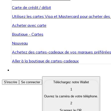
Carte de crédit / débit
Utilisez les cartes Visa et Mastercard pour acheter des
Acheter avec carte
Boutique - Cartes
Nouveau
Achetez des cartes-cadeaux de vos marques préférée
Aller à la boutique de cartes-cadeaux
Acheter des Cryptomonnaies
S'inscrire
Se connecter
Téléchargez notre Wallet
1
Achetez les cryptomonnaies qui vous intéressent rapid
Ouvrez la caméra de votre téléphone.
Vendre des Cryptomonnaies
2
Convertissez vos cryptomonnaies en monnaie fiduciair
Scannez le QR.