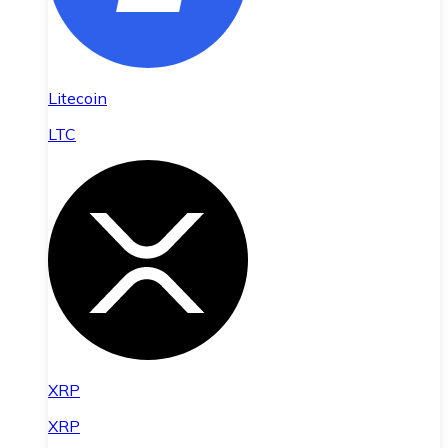
Litecoin
LTC
XRP
XRP