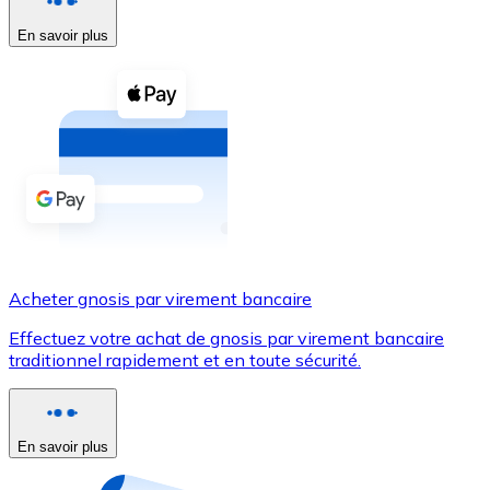
En savoir plus
Voir toutes
Coupons crypto
Achetez des cryptomonnaies en espèces et d'autres m
Acheter avec espèces
Virement SEPA
Ajoutez des fonds à votre compte Bitnovo ou effectuez 
Acheter avec virement bancaire
Acheter gnosis par virement bancaire
Carte de crédit / débit
Effectuez votre achat de gnosis par virement bancaire
Utilisez les cartes Visa et Mastercard pour acheter des
traditionnel rapidement et en toute sécurité.
Acheter avec carte
Boutique - Cartes
En savoir plus
Nouveau