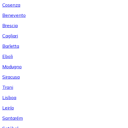
Cosenza
Benevento
Brescia
Cagliari
Barletta
Eboli
Modugno
Siracusa
Trani
Lisboa
Leiría
Santarém