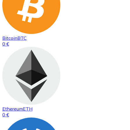
Bitcoin
BTC
0 €
Ethereum
ETH
0 €