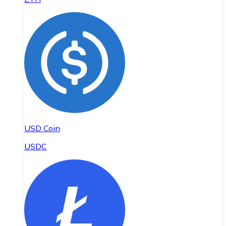
USD Coin
USDC