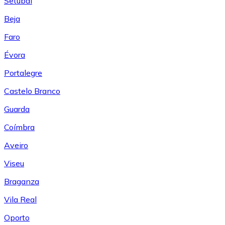
Setúbal
Beja
Faro
Évora
Portalegre
Castelo Branco
Guarda
Coímbra
Aveiro
Viseu
Braganza
Vila Real
Oporto