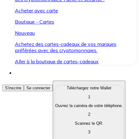
Acheter avec carte
Boutique - Cartes
Nouveau
Achetez des cartes-cadeaux de vos marques
préférées avec des cryptomonnaies.
Aller à la boutique de cartes-cadeaux
Acheter des Cryptomonnaies
S'inscrire
Se connecter
Téléchargez notre Wallet
1
Achetez les cryptomonnaies qui vous intéressent rapid
Ouvrez la caméra de votre téléphone.
Vendre des Cryptomonnaies
2
Convertissez vos cryptomonnaies en monnaie fiduciair
Scannez le QR.
3
Échanger (Swap)