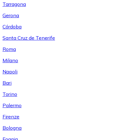
Tarragona
Gerona
Córdoba
Santa Cruz de Tenerife
Roma
Milano
Napoli
Bari
Torino
Palermo
Firenze
Bologna
Foggia