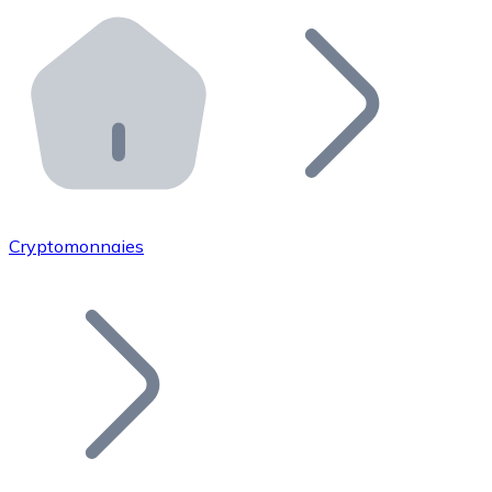
Effectuez des opérations de plus grande envergure. O
Distributeurs automatiques Bitnovo
Intégrez un ATM Bitnovo dans votre entreprise et per
API Bitnovo
Intégrez notre API dans votre écosystème.
Devenir Distributeur
Rejoignez notre réseau de distributeurs et commercialis
Cryptomonnaies
Lister un Token
Ajoutez le token de votre projet à notre service d'acha