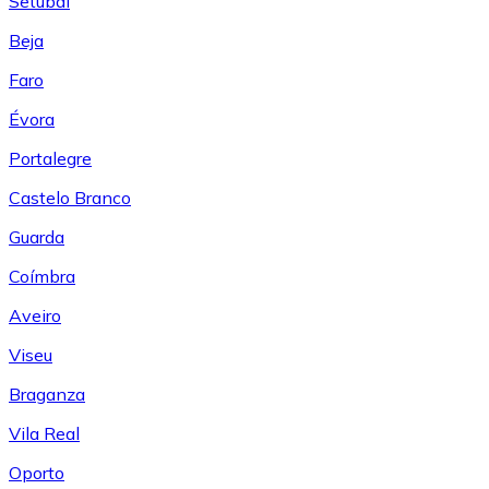
Setúbal
Beja
Faro
Évora
Portalegre
Castelo Branco
Guarda
Coímbra
Aveiro
Viseu
Braganza
Vila Real
Oporto