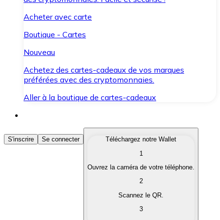
Acheter avec carte
Boutique - Cartes
Nouveau
Achetez des cartes-cadeaux de vos marques
préférées avec des cryptomonnaies.
Aller à la boutique de cartes-cadeaux
Acheter des Cryptomonnaies
S'inscrire
Se connecter
Téléchargez notre Wallet
1
Achetez les cryptomonnaies qui vous intéressent rapid
Ouvrez la caméra de votre téléphone.
Vendre des Cryptomonnaies
2
Convertissez vos cryptomonnaies en monnaie fiduciair
Scannez le QR.
3
Échanger (Swap)