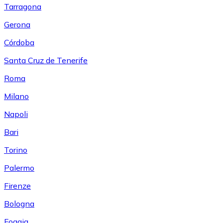
Tarragona
Gerona
Córdoba
Santa Cruz de Tenerife
Roma
Milano
Napoli
Bari
Torino
Palermo
Firenze
Bologna
Foggia