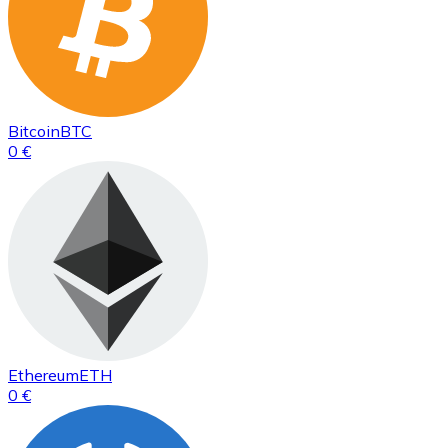
Bitcoin
BTC
0 €
Ethereum
ETH
0 €