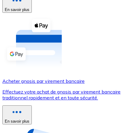
En savoir plus
Voir toutes
Coupons crypto
Achetez des cryptomonnaies en espèces et d'autres m
Acheter avec espèces
Virement SEPA
Ajoutez des fonds à votre compte Bitnovo ou effectuez 
Acheter avec virement bancaire
Acheter gnosis par virement bancaire
Carte de crédit / débit
Effectuez votre achat de gnosis par virement bancaire
Utilisez les cartes Visa et Mastercard pour acheter des
traditionnel rapidement et en toute sécurité.
Acheter avec carte
Boutique - Cartes
En savoir plus
Nouveau