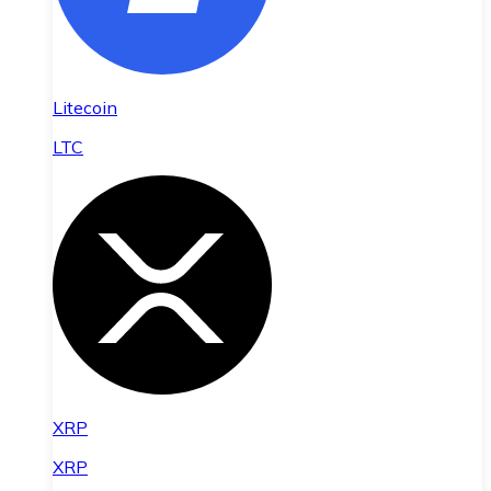
Litecoin
LTC
XRP
XRP