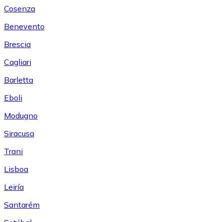
Cosenza
Benevento
Brescia
Cagliari
Barletta
Eboli
Modugno
Siracusa
Trani
Lisboa
Leiría
Santarém