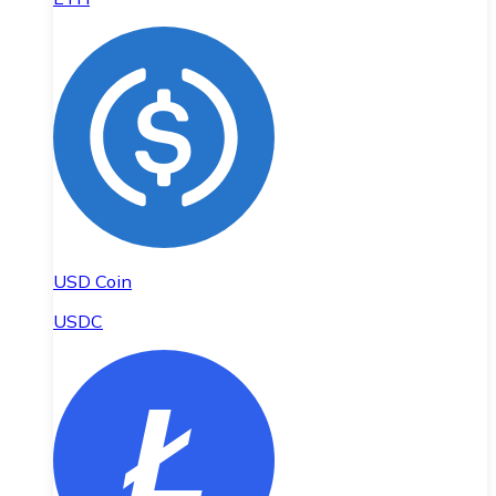
USD Coin
USDC