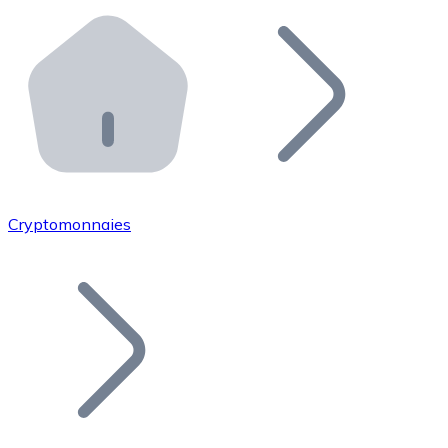
Effectuez des opérations de plus grande envergure. O
Distributeurs automatiques Bitnovo
Intégrez un ATM Bitnovo dans votre entreprise et per
API Bitnovo
Intégrez notre API dans votre écosystème.
Devenir Distributeur
Rejoignez notre réseau de distributeurs et commercialis
Cryptomonnaies
Lister un Token
Ajoutez le token de votre projet à notre service d'acha