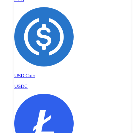
USD Coin
USDC