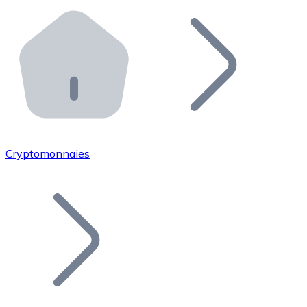
Effectuez des opérations de plus grande envergure. O
Distributeurs automatiques Bitnovo
Intégrez un ATM Bitnovo dans votre entreprise et per
API Bitnovo
Intégrez notre API dans votre écosystème.
Devenir Distributeur
Rejoignez notre réseau de distributeurs et commercialis
Cryptomonnaies
Lister un Token
Ajoutez le token de votre projet à notre service d'acha