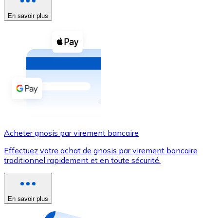
En savoir plus
Voir toutes
Coupons crypto
Achetez des cryptomonnaies en espèces et d'autres m
Acheter avec espèces
Virement SEPA
Ajoutez des fonds à votre compte Bitnovo ou effectuez 
Acheter avec virement bancaire
Acheter gnosis par virement bancaire
Carte de crédit / débit
Effectuez votre achat de gnosis par virement bancaire
Utilisez les cartes Visa et Mastercard pour acheter des
traditionnel rapidement et en toute sécurité.
Acheter avec carte
Boutique - Cartes
En savoir plus
Nouveau