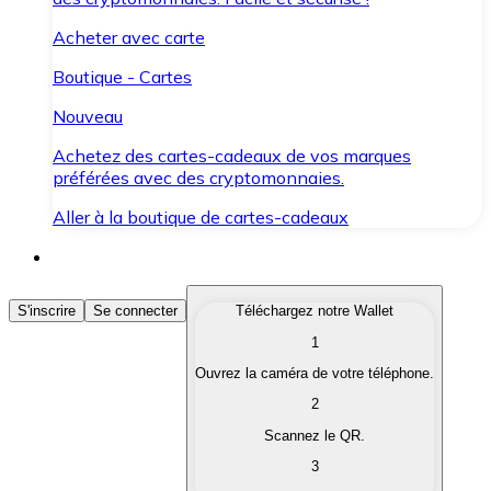
Acheter avec carte
Boutique - Cartes
Nouveau
Achetez des cartes-cadeaux de vos marques
préférées avec des cryptomonnaies.
Aller à la boutique de cartes-cadeaux
Acheter des Cryptomonnaies
S'inscrire
Se connecter
Téléchargez notre Wallet
1
Achetez les cryptomonnaies qui vous intéressent rapid
Ouvrez la caméra de votre téléphone.
Vendre des Cryptomonnaies
2
Convertissez vos cryptomonnaies en monnaie fiduciair
Scannez le QR.
3
Échanger (Swap)