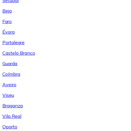
Setúbal
Beja
Faro
Évora
Portalegre
Castelo Branco
Guarda
Coímbra
Aveiro
Viseu
Braganza
Vila Real
Oporto