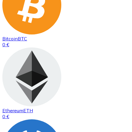
Bitcoin
BTC
0 €
Ethereum
ETH
0 €