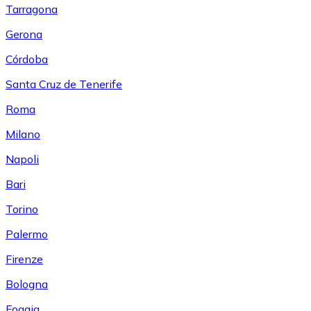
Tarragona
Gerona
Córdoba
Santa Cruz de Tenerife
Roma
Milano
Napoli
Bari
Torino
Palermo
Firenze
Bologna
Foggia