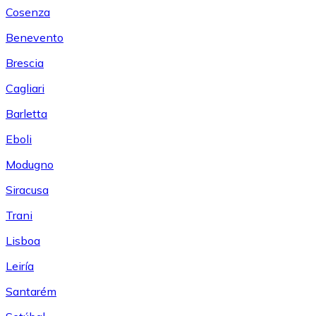
Cosenza
Benevento
Brescia
Cagliari
Barletta
Eboli
Modugno
Siracusa
Trani
Lisboa
Leiría
Santarém