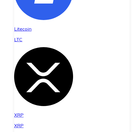
Litecoin
LTC
XRP
XRP