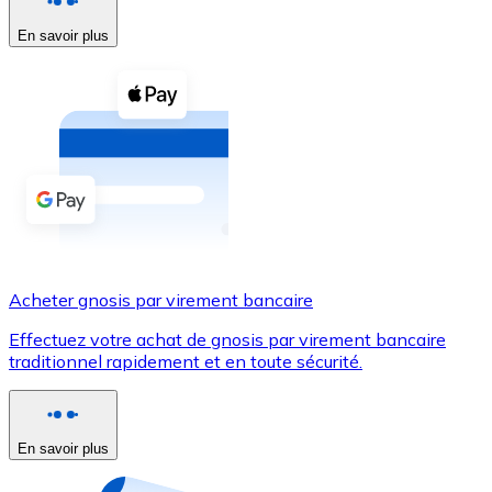
En savoir plus
Voir toutes
Coupons crypto
Achetez des cryptomonnaies en espèces et d'autres m
Acheter avec espèces
Virement SEPA
Ajoutez des fonds à votre compte Bitnovo ou effectuez 
Acheter avec virement bancaire
Acheter gnosis par virement bancaire
Carte de crédit / débit
Effectuez votre achat de gnosis par virement bancaire
Utilisez les cartes Visa et Mastercard pour acheter des
traditionnel rapidement et en toute sécurité.
Acheter avec carte
Boutique - Cartes
En savoir plus
Nouveau