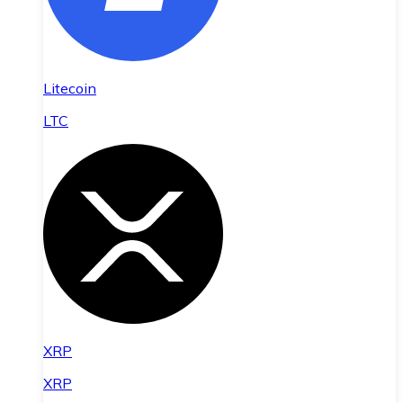
Litecoin
LTC
XRP
XRP