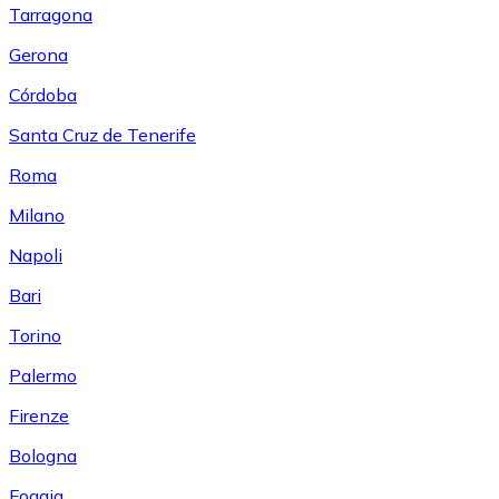
Tarragona
Gerona
Córdoba
Santa Cruz de Tenerife
Roma
Milano
Napoli
Bari
Torino
Palermo
Firenze
Bologna
Foggia