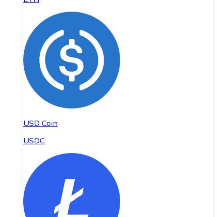
USD Coin
USDC