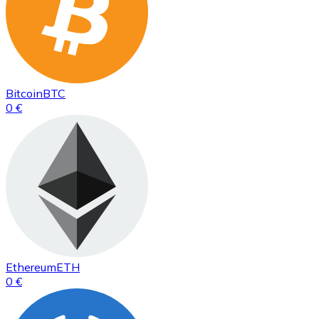
Bitcoin
BTC
0 €
Ethereum
ETH
0 €