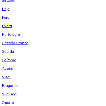
Setúbal
Beja
Faro
Évora
Portalegre
Castelo Branco
Guarda
Coímbra
Aveiro
Viseu
Braganza
Vila Real
Oporto