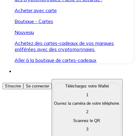
Acheter avec carte
Boutique - Cartes
Nouveau
Achetez des cartes-cadeaux de vos marques
préférées avec des cryptomonnaies.
Aller à la boutique de cartes-cadeaux
Acheter des Cryptomonnaies
S'inscrire
Se connecter
Téléchargez notre Wallet
1
Achetez les cryptomonnaies qui vous intéressent rapid
Ouvrez la caméra de votre téléphone.
Vendre des Cryptomonnaies
2
Convertissez vos cryptomonnaies en monnaie fiduciair
Scannez le QR.
3
Échanger (Swap)