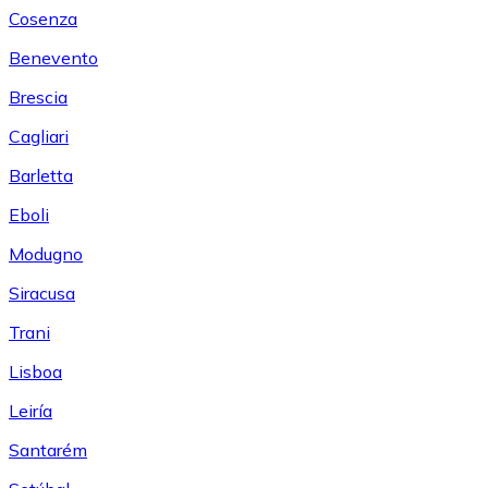
Cosenza
Benevento
Brescia
Cagliari
Barletta
Eboli
Modugno
Siracusa
Trani
Lisboa
Leiría
Santarém