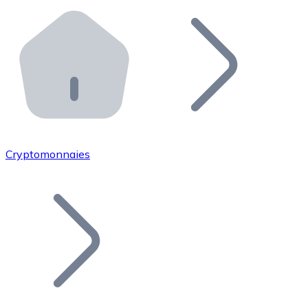
Effectuez des opérations de plus grande envergure. O
Distributeurs automatiques Bitnovo
Intégrez un ATM Bitnovo dans votre entreprise et per
API Bitnovo
Intégrez notre API dans votre écosystème.
Devenir Distributeur
Rejoignez notre réseau de distributeurs et commercialis
Cryptomonnaies
Lister un Token
Ajoutez le token de votre projet à notre service d'acha