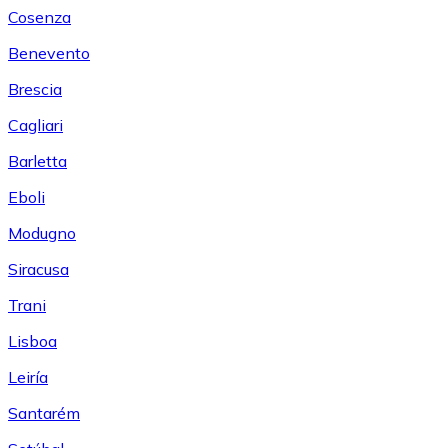
Cosenza
Benevento
Brescia
Cagliari
Barletta
Eboli
Modugno
Siracusa
Trani
Lisboa
Leiría
Santarém