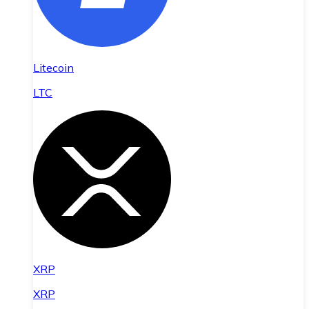
Litecoin
LTC
XRP
XRP