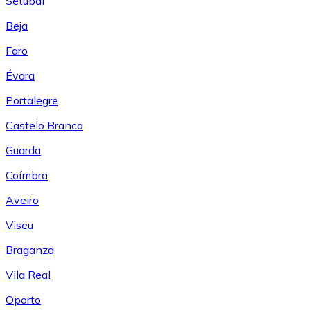
Setúbal
Beja
Faro
Évora
Portalegre
Castelo Branco
Guarda
Coímbra
Aveiro
Viseu
Braganza
Vila Real
Oporto