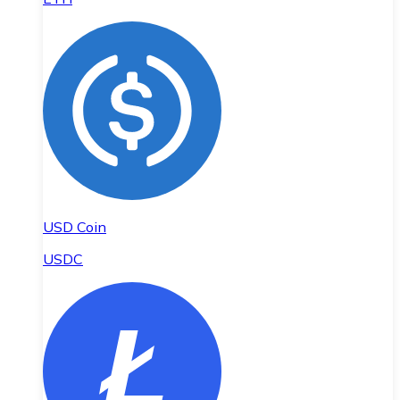
USD Coin
USDC