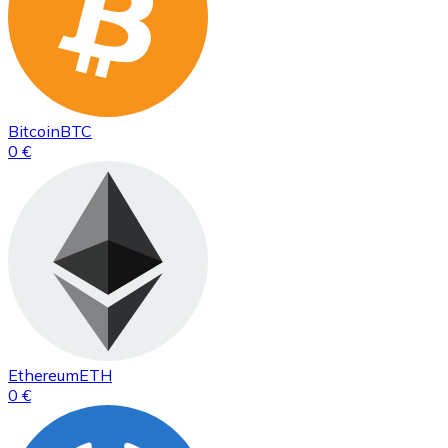
Bitcoin
BTC
0 €
Ethereum
ETH
0 €