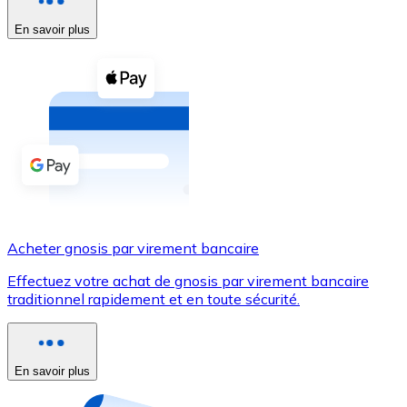
En savoir plus
Voir toutes
Coupons crypto
Achetez des cryptomonnaies en espèces et d'autres m
Acheter avec espèces
Virement SEPA
Ajoutez des fonds à votre compte Bitnovo ou effectuez 
Acheter avec virement bancaire
Acheter gnosis par virement bancaire
Carte de crédit / débit
Effectuez votre achat de gnosis par virement bancaire
Utilisez les cartes Visa et Mastercard pour acheter des
traditionnel rapidement et en toute sécurité.
Acheter avec carte
Boutique - Cartes
En savoir plus
Nouveau