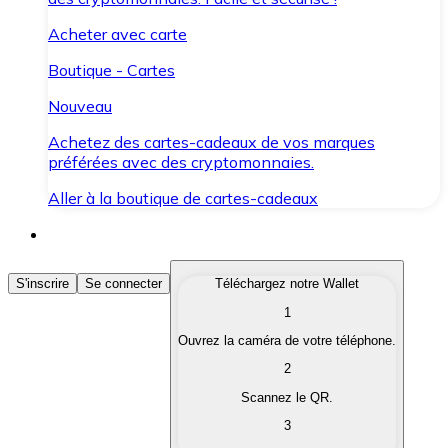
Acheter avec carte
Boutique - Cartes
Nouveau
Achetez des cartes-cadeaux de vos marques
préférées avec des cryptomonnaies.
Aller à la boutique de cartes-cadeaux
Acheter des Cryptomonnaies
S'inscrire
Se connecter
Téléchargez notre Wallet
1
Achetez les cryptomonnaies qui vous intéressent rapid
Ouvrez la caméra de votre téléphone.
Vendre des Cryptomonnaies
2
Convertissez vos cryptomonnaies en monnaie fiduciair
Scannez le QR.
3
Échanger (Swap)