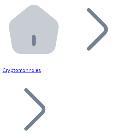
Effectuez des opérations de plus grande envergure. O
Distributeurs automatiques Bitnovo
Intégrez un ATM Bitnovo dans votre entreprise et per
API Bitnovo
Intégrez notre API dans votre écosystème.
Devenir Distributeur
Rejoignez notre réseau de distributeurs et commercialis
Cryptomonnaies
Lister un Token
Ajoutez le token de votre projet à notre service d'acha