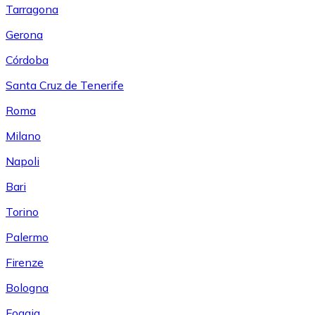
Tarragona
Gerona
Córdoba
Santa Cruz de Tenerife
Roma
Milano
Napoli
Bari
Torino
Palermo
Firenze
Bologna
Foggia