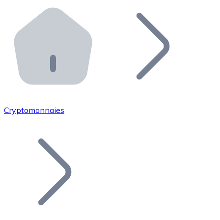
Effectuez des opérations de plus grande envergure. O
Distributeurs automatiques Bitnovo
Intégrez un ATM Bitnovo dans votre entreprise et per
API Bitnovo
Intégrez notre API dans votre écosystème.
Devenir Distributeur
Rejoignez notre réseau de distributeurs et commercialis
Cryptomonnaies
Lister un Token
Ajoutez le token de votre projet à notre service d'acha