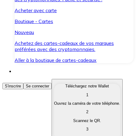
Acheter avec carte
Boutique - Cartes
Nouveau
Achetez des cartes-cadeaux de vos marques
préférées avec des cryptomonnaies.
Aller à la boutique de cartes-cadeaux
Acheter des Cryptomonnaies
S'inscrire
Se connecter
Téléchargez notre Wallet
1
Achetez les cryptomonnaies qui vous intéressent rapid
Ouvrez la caméra de votre téléphone.
Vendre des Cryptomonnaies
2
Convertissez vos cryptomonnaies en monnaie fiduciair
Scannez le QR.
3
Échanger (Swap)