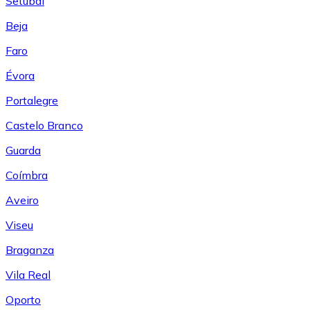
Setúbal
Beja
Faro
Évora
Portalegre
Castelo Branco
Guarda
Coímbra
Aveiro
Viseu
Braganza
Vila Real
Oporto