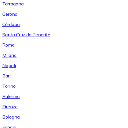
Tarragona
Gerona
Córdoba
Santa Cruz de Tenerife
Roma
Milano
Napoli
Bari
Torino
Palermo
Firenze
Bologna
Foggia