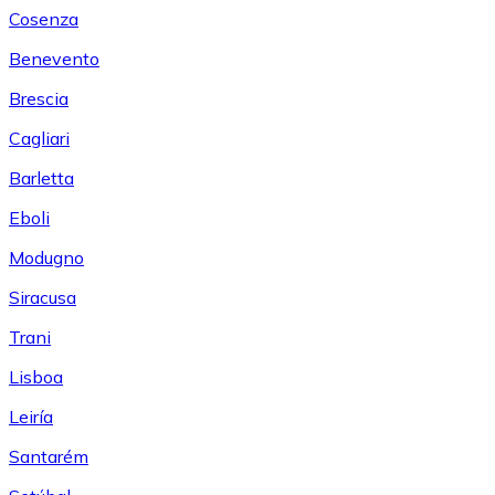
Cosenza
Benevento
Brescia
Cagliari
Barletta
Eboli
Modugno
Siracusa
Trani
Lisboa
Leiría
Santarém