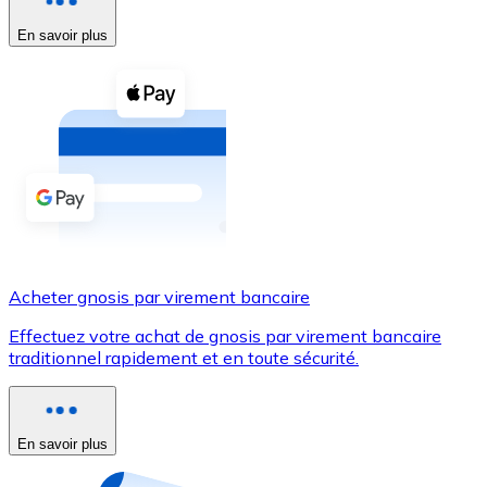
En savoir plus
Voir toutes
Coupons crypto
Achetez des cryptomonnaies en espèces et d'autres m
Acheter avec espèces
Virement SEPA
Ajoutez des fonds à votre compte Bitnovo ou effectuez 
Acheter avec virement bancaire
Acheter gnosis par virement bancaire
Carte de crédit / débit
Effectuez votre achat de gnosis par virement bancaire
Utilisez les cartes Visa et Mastercard pour acheter des
traditionnel rapidement et en toute sécurité.
Acheter avec carte
Boutique - Cartes
En savoir plus
Nouveau