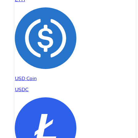
USD Coin
USDC