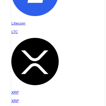
Litecoin
LTC
XRP
XRP