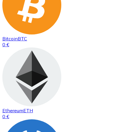
Bitcoin
BTC
0 €
Ethereum
ETH
0 €