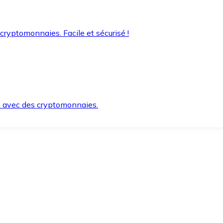
 cryptomonnaies. Facile et sécurisé !
s avec des cryptomonnaies.
ement et en toute sécurité.
e lorsque vous en avez besoin.