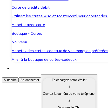
Carte de crédit / débit
Utilisez les cartes Visa et Mastercard pour acheter des
Acheter avec carte
Boutique - Cartes
Nouveau
Achetez des cartes-cadeaux de vos marques préférée
Aller à la boutique de cartes-cadeaux
Acheter des Cryptomonnaies
S'inscrire
Se connecter
Téléchargez notre Wallet
1
Achetez les cryptomonnaies qui vous intéressent rapid
Ouvrez la caméra de votre téléphone.
Vendre des Cryptomonnaies
2
Convertissez vos cryptomonnaies en monnaie fiduciair
Scannez le QR.