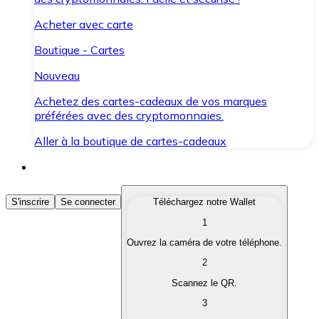
Acheter avec carte
Boutique - Cartes
Nouveau
Achetez des cartes-cadeaux de vos marques
préférées avec des cryptomonnaies.
Aller à la boutique de cartes-cadeaux
Acheter des Cryptomonnaies
S'inscrire
Se connecter
Téléchargez notre Wallet
1
Achetez les cryptomonnaies qui vous intéressent rapid
Ouvrez la caméra de votre téléphone.
Vendre des Cryptomonnaies
2
Convertissez vos cryptomonnaies en monnaie fiduciair
Scannez le QR.
3
Échanger (Swap)