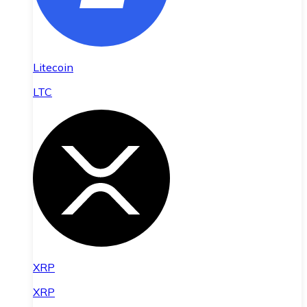
Litecoin
LTC
XRP
XRP