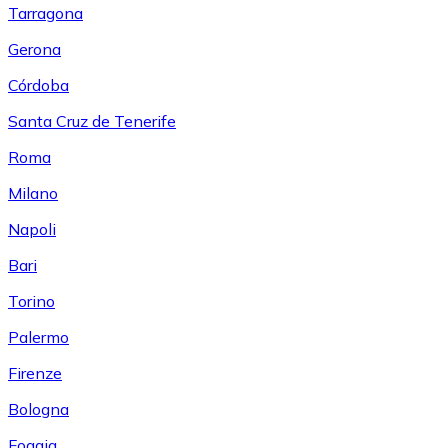
Tarragona
Gerona
Córdoba
Santa Cruz de Tenerife
Roma
Milano
Napoli
Bari
Torino
Palermo
Firenze
Bologna
Foggia