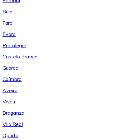
Setúbal
Beja
Faro
Évora
Portalegre
Castelo Branco
Guarda
Coímbra
Aveiro
Viseu
Braganza
Vila Real
Oporto