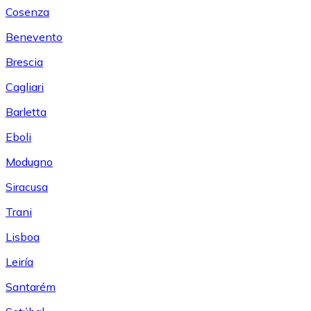
Cosenza
Benevento
Brescia
Cagliari
Barletta
Eboli
Modugno
Siracusa
Trani
Lisboa
Leiría
Santarém