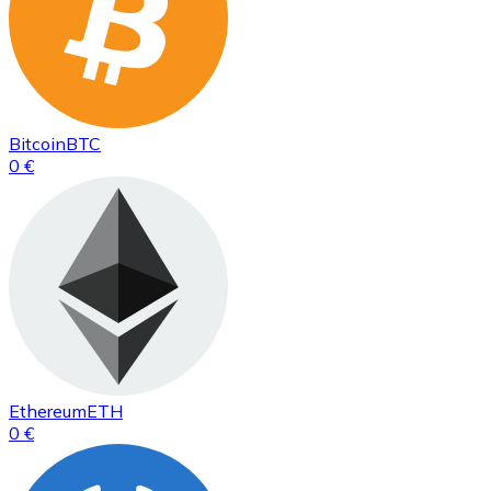
Bitcoin
BTC
0 €
Ethereum
ETH
0 €