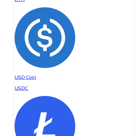
USD Coin
USDC