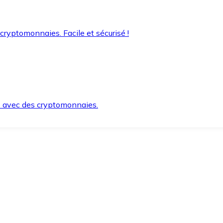
 cryptomonnaies. Facile et sécurisé !
s avec des cryptomonnaies.
ement et en toute sécurité.
e lorsque vous en avez besoin.