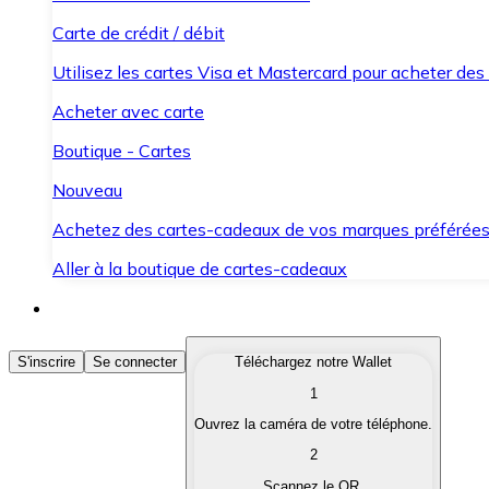
Carte de crédit / débit
Utilisez les cartes Visa et Mastercard pour acheter des
Acheter avec carte
Boutique - Cartes
Nouveau
Achetez des cartes-cadeaux de vos marques préférée
Aller à la boutique de cartes-cadeaux
Acheter des Cryptomonnaies
S'inscrire
Se connecter
Téléchargez notre Wallet
1
Achetez les cryptomonnaies qui vous intéressent rapid
Ouvrez la caméra de votre téléphone.
Vendre des Cryptomonnaies
2
Convertissez vos cryptomonnaies en monnaie fiduciair
Scannez le QR.