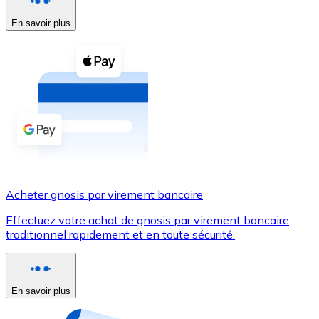
En savoir plus
Voir toutes
Coupons crypto
Achetez des cryptomonnaies en espèces et d'autres m
Acheter avec espèces
Virement SEPA
Ajoutez des fonds à votre compte Bitnovo ou effectuez 
Acheter avec virement bancaire
Acheter gnosis par virement bancaire
Carte de crédit / débit
Effectuez votre achat de gnosis par virement bancaire
Utilisez les cartes Visa et Mastercard pour acheter des
traditionnel rapidement et en toute sécurité.
Acheter avec carte
Boutique - Cartes
En savoir plus
Nouveau