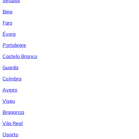
Setúbal
Beja
Faro
Évora
Portalegre
Castelo Branco
Guarda
Coímbra
Aveiro
Viseu
Braganza
Vila Real
Oporto