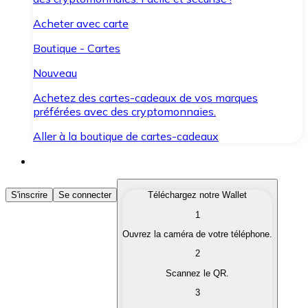
Acheter avec carte
Boutique - Cartes
Nouveau
Achetez des cartes-cadeaux de vos marques
préférées avec des cryptomonnaies.
Aller à la boutique de cartes-cadeaux
Acheter des Cryptomonnaies
S'inscrire
Se connecter
Téléchargez notre Wallet
1
Achetez les cryptomonnaies qui vous intéressent rapid
Ouvrez la caméra de votre téléphone.
Vendre des Cryptomonnaies
2
Convertissez vos cryptomonnaies en monnaie fiduciair
Scannez le QR.
3
Échanger (Swap)