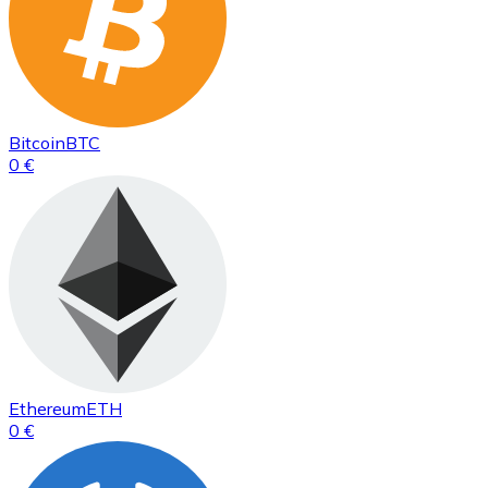
Bitcoin
BTC
0 €
Ethereum
ETH
0 €