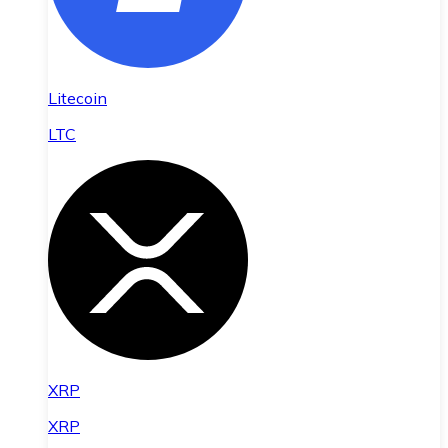
Litecoin
LTC
XRP
XRP