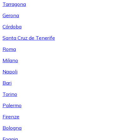
Tarragona
Gerona
Córdoba
Santa Cruz de Tenerife
Roma
Milano
Napoli
Bari
Torino
Palermo
Firenze
Bologna
Foggia