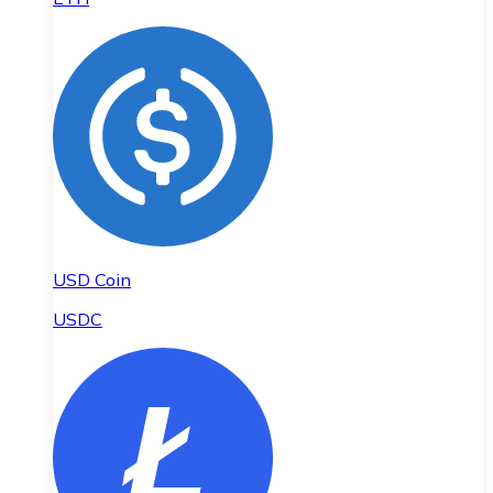
USD Coin
USDC