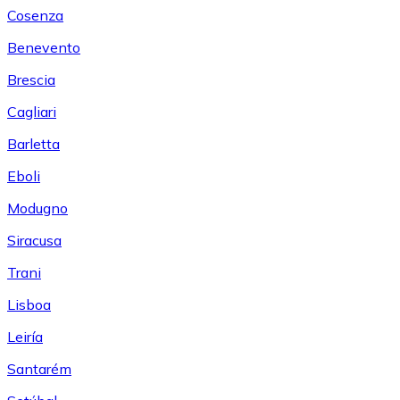
Cosenza
Benevento
Brescia
Cagliari
Barletta
Eboli
Modugno
Siracusa
Trani
Lisboa
Leiría
Santarém