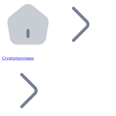
Effectuez des opérations de plus grande envergure. O
Distributeurs automatiques Bitnovo
Intégrez un ATM Bitnovo dans votre entreprise et per
API Bitnovo
Intégrez notre API dans votre écosystème.
Devenir Distributeur
Rejoignez notre réseau de distributeurs et commercialis
Cryptomonnaies
Lister un Token
Ajoutez le token de votre projet à notre service d'acha