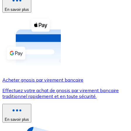
En savoir plus
Voir toutes
Coupons crypto
Achetez des cryptomonnaies en espèces et d'autres m
Acheter avec espèces
Virement SEPA
Ajoutez des fonds à votre compte Bitnovo ou effectuez 
Acheter avec virement bancaire
Acheter gnosis par virement bancaire
Carte de crédit / débit
Effectuez votre achat de gnosis par virement bancaire
Utilisez les cartes Visa et Mastercard pour acheter des
traditionnel rapidement et en toute sécurité.
Acheter avec carte
Boutique - Cartes
En savoir plus
Nouveau