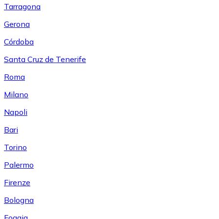
Tarragona
Gerona
Córdoba
Santa Cruz de Tenerife
Roma
Milano
Napoli
Bari
Torino
Palermo
Firenze
Bologna
Foggia