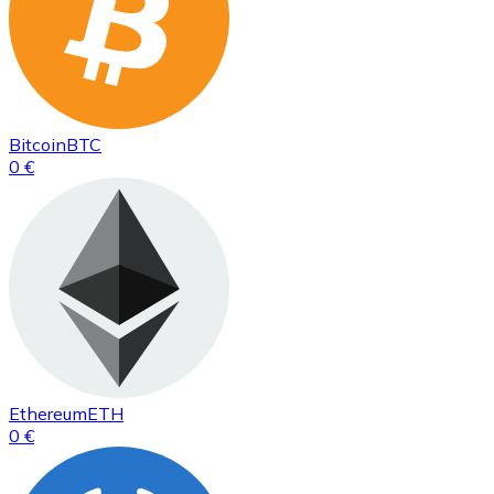
Bitcoin
BTC
0 €
Ethereum
ETH
0 €