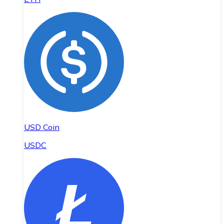
USD Coin
USDC