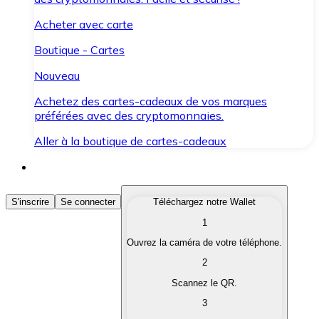
Acheter avec carte
Boutique - Cartes
Nouveau
Achetez des cartes-cadeaux de vos marques
préférées avec des cryptomonnaies.
Aller à la boutique de cartes-cadeaux
Acheter des Cryptomonnaies
S'inscrire
Se connecter
Téléchargez notre Wallet
1
Achetez les cryptomonnaies qui vous intéressent rapid
Ouvrez la caméra de votre téléphone.
Vendre des Cryptomonnaies
2
Convertissez vos cryptomonnaies en monnaie fiduciair
Scannez le QR.
3
Échanger (Swap)