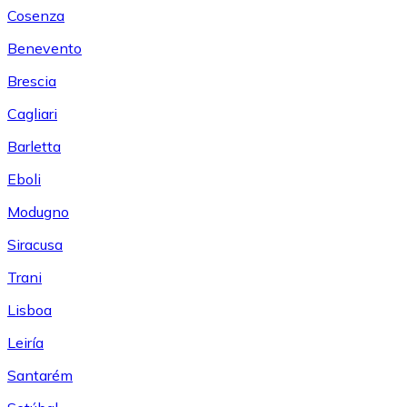
Cosenza
Benevento
Brescia
Cagliari
Barletta
Eboli
Modugno
Siracusa
Trani
Lisboa
Leiría
Santarém