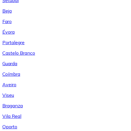
Setúbal
Beja
Faro
Évora
Portalegre
Castelo Branco
Guarda
Coímbra
Aveiro
Viseu
Braganza
Vila Real
Oporto