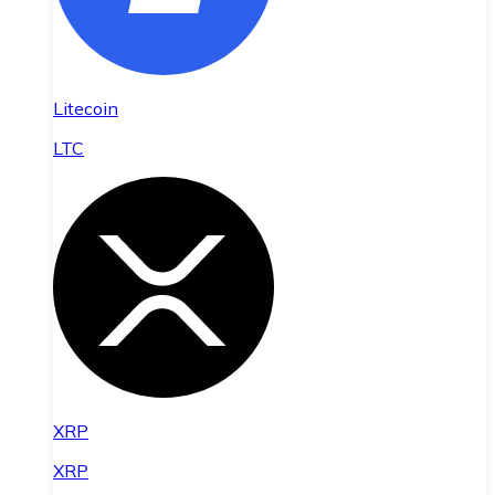
Litecoin
LTC
XRP
XRP