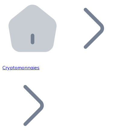
Effectuez des opérations de plus grande envergure. O
Distributeurs automatiques Bitnovo
Intégrez un ATM Bitnovo dans votre entreprise et per
API Bitnovo
Intégrez notre API dans votre écosystème.
Devenir Distributeur
Rejoignez notre réseau de distributeurs et commercialis
Cryptomonnaies
Lister un Token
Ajoutez le token de votre projet à notre service d'acha