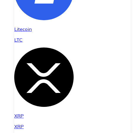
Litecoin
LTC
XRP
XRP