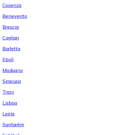
Cosenza
Benevento
Brescia
Cagliari
Barletta
Eboli
Modugno
Siracusa
Trani
Lisboa
Leiría
Santarém