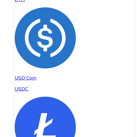
USD Coin
USDC