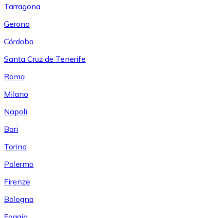
Tarragona
Gerona
Córdoba
Santa Cruz de Tenerife
Roma
Milano
Napoli
Bari
Torino
Palermo
Firenze
Bologna
Foggia