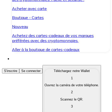
Acheter avec carte
Boutique - Cartes
Nouveau
Achetez des cartes-cadeaux de vos marques
préférées avec des cryptomonnaies.
Aller à la boutique de cartes-cadeaux
Acheter des Cryptomonnaies
S'inscrire
Se connecter
Téléchargez notre Wallet
1
Achetez les cryptomonnaies qui vous intéressent rapid
Ouvrez la caméra de votre téléphone.
Vendre des Cryptomonnaies
2
Convertissez vos cryptomonnaies en monnaie fiduciair
Scannez le QR.
3
Échanger (Swap)