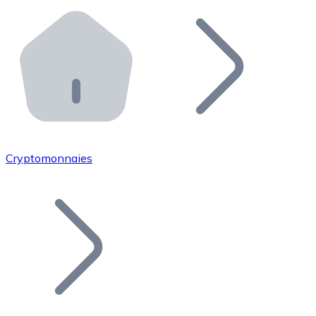
Effectuez des opérations de plus grande envergure. O
Distributeurs automatiques Bitnovo
Intégrez un ATM Bitnovo dans votre entreprise et per
API Bitnovo
Intégrez notre API dans votre écosystème.
Devenir Distributeur
Rejoignez notre réseau de distributeurs et commercialis
Cryptomonnaies
Lister un Token
Ajoutez le token de votre projet à notre service d'acha