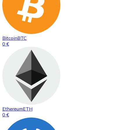
Bitcoin
BTC
0 €
Ethereum
ETH
0 €