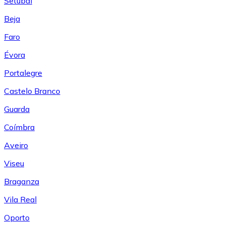
Setúbal
Beja
Faro
Évora
Portalegre
Castelo Branco
Guarda
Coímbra
Aveiro
Viseu
Braganza
Vila Real
Oporto