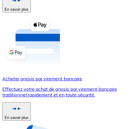
En savoir plus
Voir toutes
Coupons crypto
Achetez des cryptomonnaies en espèces et d'autres m
Acheter avec espèces
Virement SEPA
Ajoutez des fonds à votre compte Bitnovo ou effectuez 
Acheter avec virement bancaire
Acheter gnosis par virement bancaire
Carte de crédit / débit
Effectuez votre achat de gnosis par virement bancaire
Utilisez les cartes Visa et Mastercard pour acheter des
traditionnel rapidement et en toute sécurité.
Acheter avec carte
Boutique - Cartes
En savoir plus
Nouveau