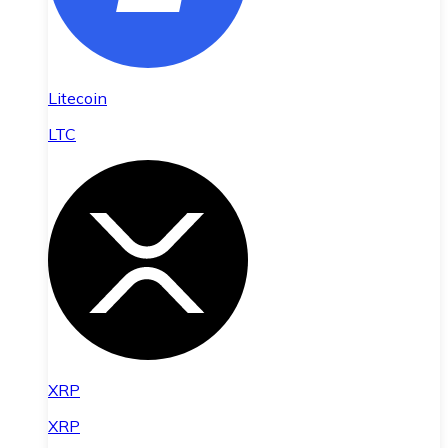
Litecoin
LTC
XRP
XRP