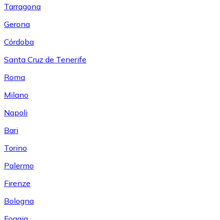
Tarragona
Gerona
Córdoba
Santa Cruz de Tenerife
Roma
Milano
Napoli
Bari
Torino
Palermo
Firenze
Bologna
Foggia