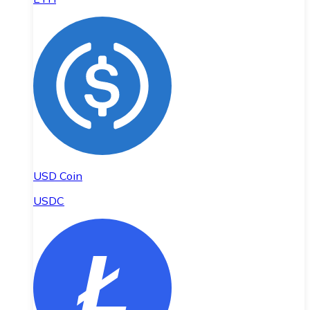
USD Coin
USDC