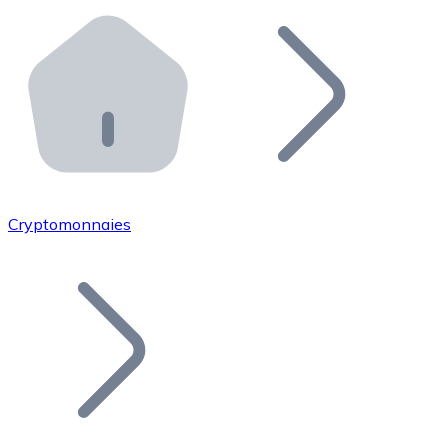
Effectuez des opérations de plus grande envergure. O
Distributeurs automatiques Bitnovo
Intégrez un ATM Bitnovo dans votre entreprise et per
API Bitnovo
Intégrez notre API dans votre écosystème.
Devenir Distributeur
Rejoignez notre réseau de distributeurs et commercialis
Cryptomonnaies
Lister un Token
Ajoutez le token de votre projet à notre service d'acha