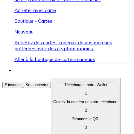
Acheter avec carte
Boutique - Cartes
Nouveau
Achetez des cartes-cadeaux de vos marques
préférées avec des cryptomonnaies.
Aller à la boutique de cartes-cadeaux
Acheter des Cryptomonnaies
S'inscrire
Se connecter
Téléchargez notre Wallet
1
Achetez les cryptomonnaies qui vous intéressent rapid
Ouvrez la caméra de votre téléphone.
Vendre des Cryptomonnaies
2
Convertissez vos cryptomonnaies en monnaie fiduciair
Scannez le QR.
3
Échanger (Swap)