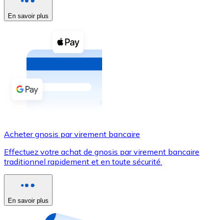
En savoir plus
Voir toutes
Coupons crypto
Achetez des cryptomonnaies en espèces et d'autres m
Acheter avec espèces
Virement SEPA
Ajoutez des fonds à votre compte Bitnovo ou effectuez 
Acheter avec virement bancaire
Acheter gnosis par virement bancaire
Carte de crédit / débit
Effectuez votre achat de gnosis par virement bancaire
Utilisez les cartes Visa et Mastercard pour acheter des
traditionnel rapidement et en toute sécurité.
Acheter avec carte
Boutique - Cartes
En savoir plus
Nouveau