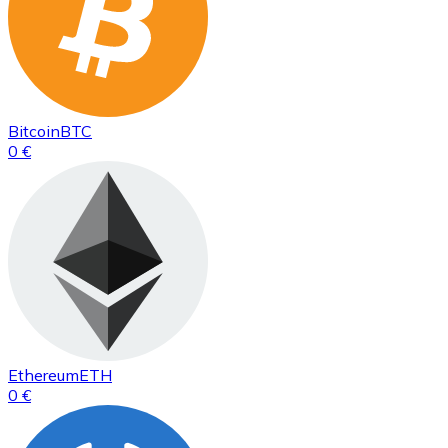
Bitcoin
BTC
0 €
Ethereum
ETH
0 €