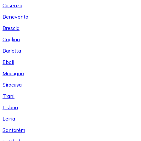
Cosenza
Benevento
Brescia
Cagliari
Barletta
Eboli
Modugno
Siracusa
Trani
Lisboa
Leiría
Santarém