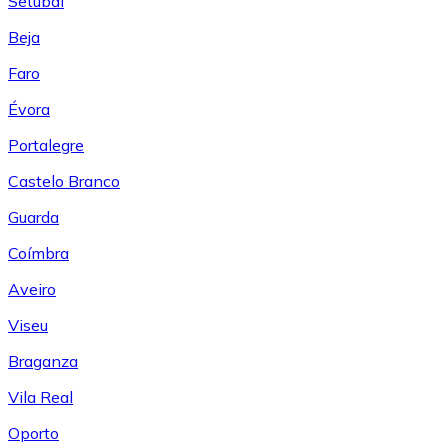
Setúbal
Beja
Faro
Évora
Portalegre
Castelo Branco
Guarda
Coímbra
Aveiro
Viseu
Braganza
Vila Real
Oporto