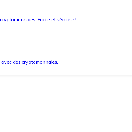
 cryptomonnaies. Facile et sécurisé !
s avec des cryptomonnaies.
ement et en toute sécurité.
e lorsque vous en avez besoin.