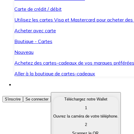
Carte de crédit / débit
Utilisez les cartes Visa et Mastercard pour acheter des
Acheter avec carte
Boutique - Cartes
Nouveau
Achetez des cartes-cadeaux de vos marques préférée
Aller à la boutique de cartes-cadeaux
Acheter des Cryptomonnaies
S'inscrire
Se connecter
Téléchargez notre Wallet
1
Achetez les cryptomonnaies qui vous intéressent rapid
Ouvrez la caméra de votre téléphone.
Vendre des Cryptomonnaies
2
Convertissez vos cryptomonnaies en monnaie fiduciair
Scannez le QR.