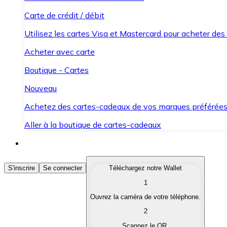
Carte de crédit / débit
Utilisez les cartes Visa et Mastercard pour acheter des
Acheter avec carte
Boutique - Cartes
Nouveau
Achetez des cartes-cadeaux de vos marques préférée
Aller à la boutique de cartes-cadeaux
Acheter des Cryptomonnaies
S'inscrire
Se connecter
Téléchargez notre Wallet
1
Achetez les cryptomonnaies qui vous intéressent rapid
Ouvrez la caméra de votre téléphone.
Vendre des Cryptomonnaies
2
Convertissez vos cryptomonnaies en monnaie fiduciair
Scannez le QR.