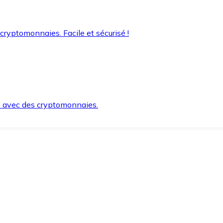
 cryptomonnaies. Facile et sécurisé !
s avec des cryptomonnaies.
ement et en toute sécurité.
e lorsque vous en avez besoin.