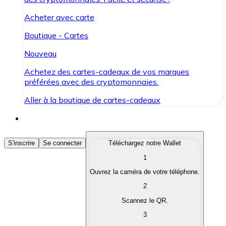
Acheter avec carte
Boutique - Cartes
Nouveau
Achetez des cartes-cadeaux de vos marques
préférées avec des cryptomonnaies.
Aller à la boutique de cartes-cadeaux
Acheter des Cryptomonnaies
S'inscrire
Se connecter
Téléchargez notre Wallet
1
Achetez les cryptomonnaies qui vous intéressent rapid
Ouvrez la caméra de votre téléphone.
Vendre des Cryptomonnaies
2
Convertissez vos cryptomonnaies en monnaie fiduciair
Scannez le QR.
3
Échanger (Swap)