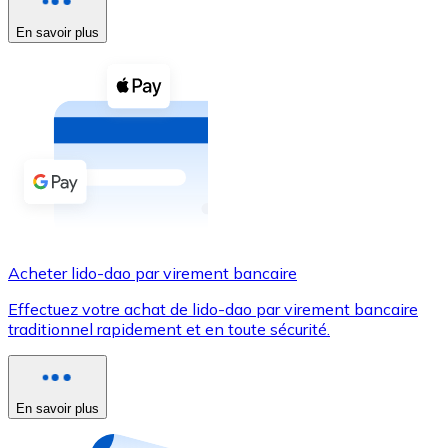
En savoir plus
Voir toutes
Coupons crypto
Achetez des cryptomonnaies en espèces et d'autres m
Acheter avec espèces
Virement SEPA
Ajoutez des fonds à votre compte Bitnovo ou effectuez 
Acheter avec virement bancaire
Acheter lido-dao par virement bancaire
Carte de crédit / débit
Effectuez votre achat de lido-dao par virement bancaire
Utilisez les cartes Visa et Mastercard pour acheter des
traditionnel rapidement et en toute sécurité.
Acheter avec carte
Boutique - Cartes
En savoir plus
Nouveau