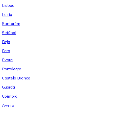
Lisboa
Leiría
Santarém
Setúbal
Beja
Faro
Évora
Portalegre
Castelo Branco
Guarda
Coímbra
Aveiro