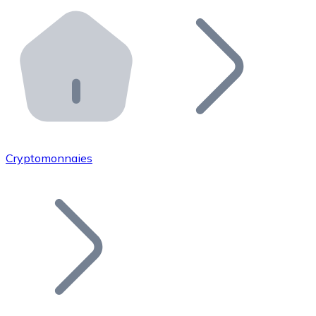
Effectuez des opérations de plus grande envergure. O
Distributeurs automatiques Bitnovo
Intégrez un ATM Bitnovo dans votre entreprise et per
API Bitnovo
Intégrez notre API dans votre écosystème.
Devenir Distributeur
Rejoignez notre réseau de distributeurs et commercialis
Cryptomonnaies
Lister un Token
Ajoutez le token de votre projet à notre service d'acha