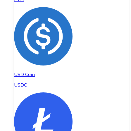
USD Coin
USDC