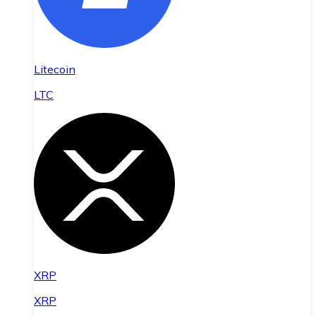
Litecoin
LTC
XRP
XRP