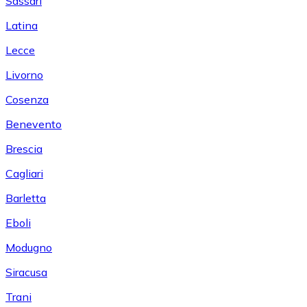
Sassari
Latina
Lecce
Livorno
Cosenza
Benevento
Brescia
Cagliari
Barletta
Eboli
Modugno
Siracusa
Trani