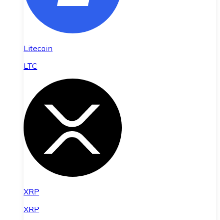
Litecoin
LTC
XRP
XRP