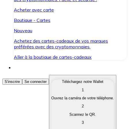
Acheter avec carte
Boutique - Cartes
Nouveau
Achetez des cartes-cadeaux de vos marques
préférées avec des cryptomonnaies.
Aller à la boutique de cartes-cadeaux
Acheter des Cryptomonnaies
S'inscrire
Se connecter
Téléchargez notre Wallet
1
Achetez les cryptomonnaies qui vous intéressent rapid
Ouvrez la caméra de votre téléphone.
Vendre des Cryptomonnaies
2
Convertissez vos cryptomonnaies en monnaie fiduciair
Scannez le QR.
3
Échanger (Swap)