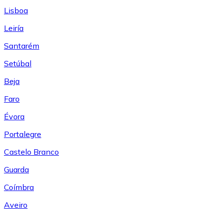
Lisboa
Leiría
Santarém
Setúbal
Beja
Faro
Évora
Portalegre
Castelo Branco
Guarda
Coímbra
Aveiro