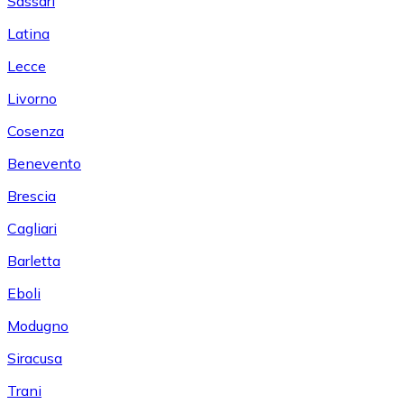
Sassari
Latina
Lecce
Livorno
Cosenza
Benevento
Brescia
Cagliari
Barletta
Eboli
Modugno
Siracusa
Trani