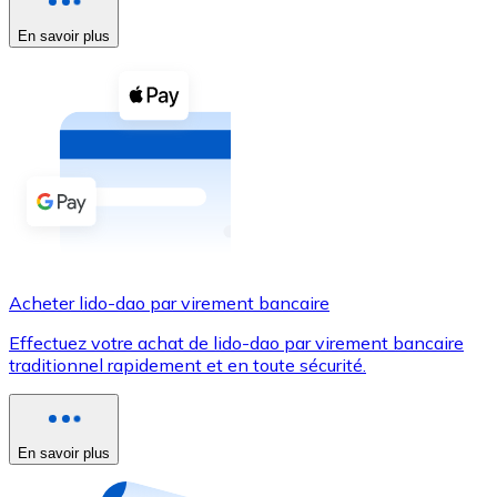
En savoir plus
Voir toutes
Coupons crypto
Achetez des cryptomonnaies en espèces et d'autres m
Acheter avec espèces
Virement SEPA
Ajoutez des fonds à votre compte Bitnovo ou effectuez 
Acheter avec virement bancaire
Acheter lido-dao par virement bancaire
Carte de crédit / débit
Effectuez votre achat de lido-dao par virement bancaire
Utilisez les cartes Visa et Mastercard pour acheter des
traditionnel rapidement et en toute sécurité.
Acheter avec carte
Boutique - Cartes
En savoir plus
Nouveau