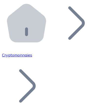
Effectuez des opérations de plus grande envergure. O
Distributeurs automatiques Bitnovo
Intégrez un ATM Bitnovo dans votre entreprise et per
API Bitnovo
Intégrez notre API dans votre écosystème.
Devenir Distributeur
Rejoignez notre réseau de distributeurs et commercialis
Cryptomonnaies
Lister un Token
Ajoutez le token de votre projet à notre service d'acha