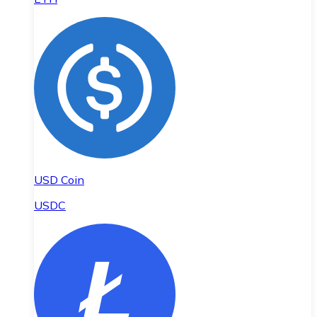
USD Coin
USDC